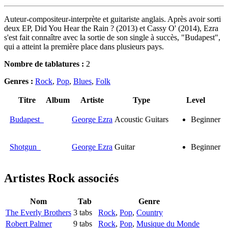
Auteur-compositeur-interprète et guitariste anglais. Après avoir sorti
deux EP, Did You Hear the Rain ? (2013) et Cassy O' (2014), Ezra
s'est fait connaître avec la sortie de son single à succès, "Budapest",
qui a atteint la première place dans plusieurs pays.
Nombre de tablatures :
2
Genres :
Rock
,
Pop
,
Blues
,
Folk
Titre
Album
Artiste
Type
Level
Budapest
George Ezra
Acoustic Guitars
Beginner
Shotgun
George Ezra
Guitar
Beginner
Artistes Rock
associés
Nom
Tab
Genre
The Everly Brothers
3 tabs
Rock
,
Pop
,
Country
Robert Palmer
9 tabs
Rock
,
Pop
,
Musique du Monde