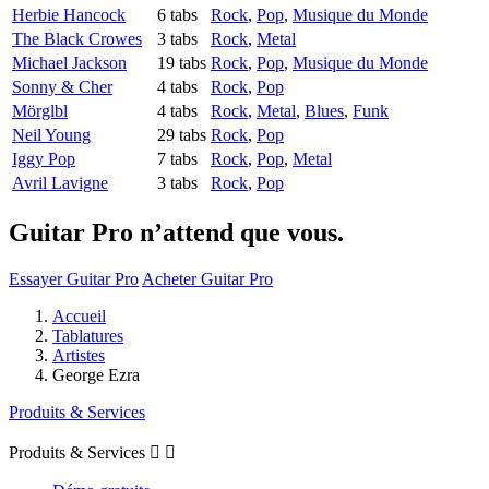
Herbie Hancock
6 tabs
Rock
,
Pop
,
Musique du Monde
The Black Crowes
3 tabs
Rock
,
Metal
Michael Jackson
19 tabs
Rock
,
Pop
,
Musique du Monde
Sonny & Cher
4 tabs
Rock
,
Pop
Mörglbl
4 tabs
Rock
,
Metal
,
Blues
,
Funk
Neil Young
29 tabs
Rock
,
Pop
Iggy Pop
7 tabs
Rock
,
Pop
,
Metal
Avril Lavigne
3 tabs
Rock
,
Pop
Guitar Pro n’attend que vous.
Essayer Guitar Pro
Acheter Guitar Pro
Accueil
Tablatures
Artistes
George Ezra
Produits & Services
Produits & Services

