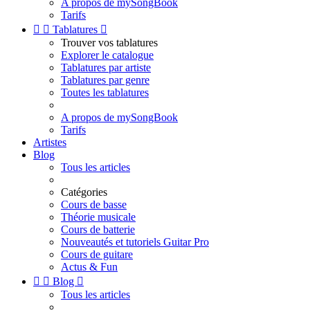
A propos de mySongBook
Tarifs


Tablatures

Trouver vos tablatures
Explorer le catalogue
Tablatures par artiste
Tablatures par genre
Toutes les tablatures
A propos de mySongBook
Tarifs
Artistes
Blog
Tous les articles
Catégories
Cours de basse
Théorie musicale
Cours de batterie
Nouveautés et tutoriels Guitar Pro
Cours de guitare
Actus & Fun


Blog

Tous les articles