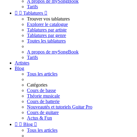
A propos de mySongBook
Tarifs


Tablatures

Trouver vos tablatures
Explorer le catalogue
Tablatures par artiste
Tablatures par genre
Toutes les tablatures
A propos de mySongBook
Tarifs
Artistes
Blog
Tous les articles
Catégories
Cours de basse
Théorie musicale
Cours de batterie
Nouveautés et tutoriels Guitar Pro
Cours de guitare
Actus & Fun


Blog

Tous les articles