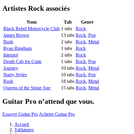
Artistes Rock
associés
Nom
Tab
Genre
Black Rebel Motorcycle Club
1 tabs
Rock
James Brown
13 tabs
Rock
,
Pop
Bush
2 tabs
Rock
,
Metal
Ryan Bingham
1 tabs
Rock
Interpol
2 tabs
Rock
Death Cab for Cutie
1 tabs
Rock
,
Pop
Journey
10 tabs
Rock
,
Metal
Harry Styles
10 tabs
Rock
,
Pop
Rush
18 tabs
Rock
,
Metal
Queens of the Stone Age
15 tabs
Rock
,
Metal
Guitar Pro n’attend que vous.
Essayer Guitar Pro
Acheter Guitar Pro
Accueil
Tablatures