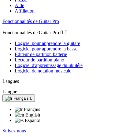
Aide
Affiliation
Fonctionnalités de Guitar Pro
Fonctionnalités de Guitar Pro


Logiciel pour apprendre la guitare
Logiciel pour apprendre la basse
Editeur de partition batterie
Lecteur de partition piano
Logiciel d'apprentissage du ukulélé
Logiciel de notation musicale
Langues
Langue :
Français

Français
English
Español
Suivez nous