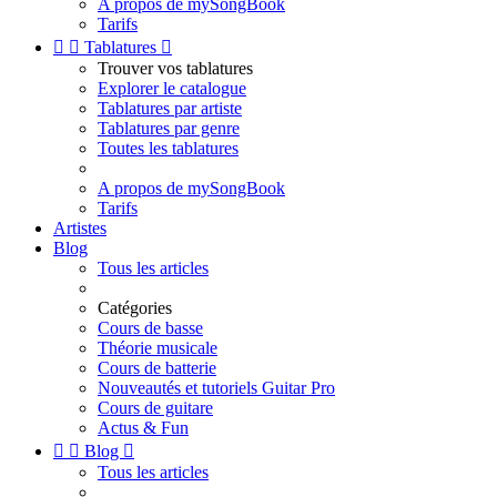
A propos de mySongBook
Tarifs


Tablatures

Trouver vos tablatures
Explorer le catalogue
Tablatures par artiste
Tablatures par genre
Toutes les tablatures
A propos de mySongBook
Tarifs
Artistes
Blog
Tous les articles
Catégories
Cours de basse
Théorie musicale
Cours de batterie
Nouveautés et tutoriels Guitar Pro
Cours de guitare
Actus & Fun


Blog

Tous les articles