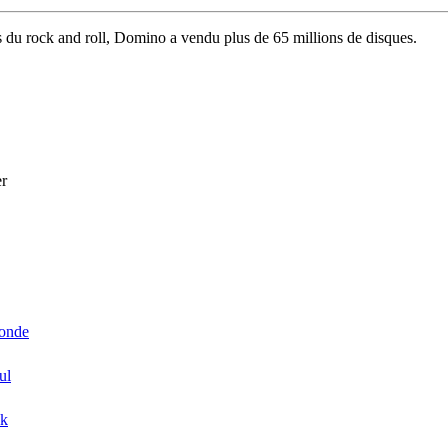
rs du rock and roll, Domino a vendu plus de 65 millions de disques.
r
onde
ul
k