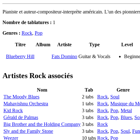
Pianiste et auteur-compositeur-interprète américain. L'un des pionnie
Nombre de tablatures :
1
Genres :
Rock
,
Pop
Titre
Album
Artiste
Type
Level
Blueberry Hill
Fats Domino
Guitar & Vocals
Beginne
Artistes Rock
associés
Nom
Tab
Genre
The Moody Blues
2 tabs
Rock
,
Soul
Mahavishnu Orchestra
1 tabs
Rock
,
Musique du M
Kid Rock
3 tabs
Rock
,
Pop
,
Metal
Gérald de Palmas
3 tabs
Rock
,
Pop
,
Blues
,
So
Big Brother and the Holding Company
3 tabs
Rock
Sly and the Family Stone
3 tabs
Rock
,
Pop
,
Soul
,
Fun
Weezer
10 tabs
Rock
,
Pop