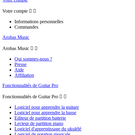
Votre compte


Informations personnelles
Commandes
Arobas Music
Arobas Music


Qui sommes-nous ?
Presse
Aide
Affiliation
Fonctionnalités de Guitar Pro
Fonctionnalités de Guitar Pro


Logiciel pour apprendre la guitare
Logiciel pour apprendre la basse
Editeur de partition batterie
Lecteur de partition piano
Logiciel d'apprentissage du ukulélé
Logiciel de notation musicale