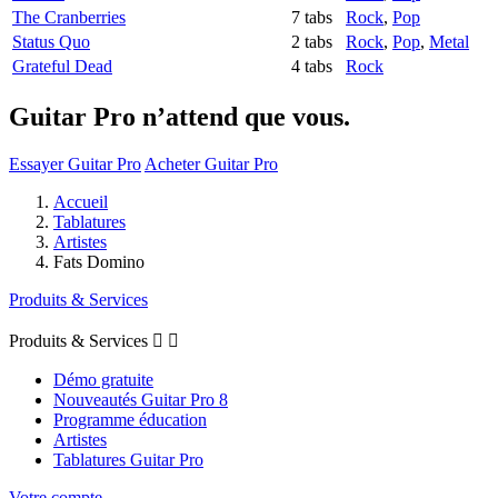
The Cranberries
7 tabs
Rock
,
Pop
Status Quo
2 tabs
Rock
,
Pop
,
Metal
Grateful Dead
4 tabs
Rock
Guitar Pro n’attend que vous.
Essayer Guitar Pro
Acheter Guitar Pro
Accueil
Tablatures
Artistes
Fats Domino
Produits & Services
Produits & Services


Démo gratuite
Nouveautés Guitar Pro 8
Programme éducation
Artistes
Tablatures Guitar Pro
Votre compte