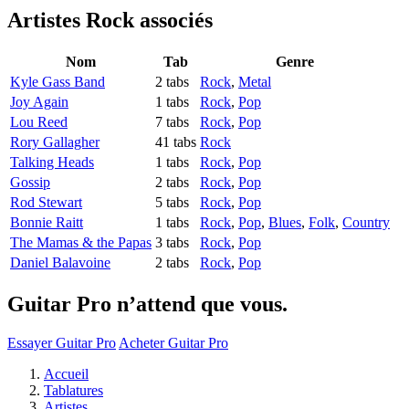
Artistes Rock
associés
Nom
Tab
Genre
Kyle Gass Band
2 tabs
Rock
,
Metal
Joy Again
1 tabs
Rock
,
Pop
Lou Reed
7 tabs
Rock
,
Pop
Rory Gallagher
41 tabs
Rock
Talking Heads
1 tabs
Rock
,
Pop
Gossip
2 tabs
Rock
,
Pop
Rod Stewart
5 tabs
Rock
,
Pop
Bonnie Raitt
1 tabs
Rock
,
Pop
,
Blues
,
Folk
,
Country
The Mamas & the Papas
3 tabs
Rock
,
Pop
Daniel Balavoine
2 tabs
Rock
,
Pop
Guitar Pro n’attend que vous.
Essayer Guitar Pro
Acheter Guitar Pro
Accueil
Tablatures
Artistes