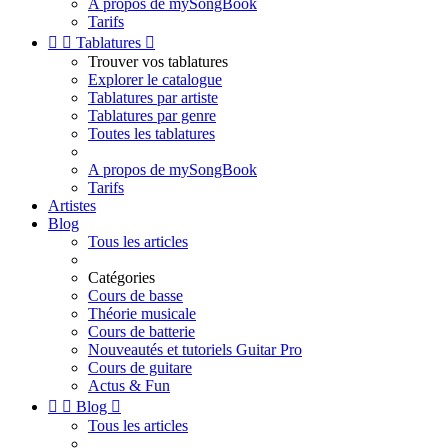
A propos de mySongBook
Tarifs


Tablatures

Trouver vos tablatures
Explorer le catalogue
Tablatures par artiste
Tablatures par genre
Toutes les tablatures
A propos de mySongBook
Tarifs
Artistes
Blog
Tous les articles
Catégories
Cours de basse
Théorie musicale
Cours de batterie
Nouveautés et tutoriels Guitar Pro
Cours de guitare
Actus & Fun


Blog

Tous les articles