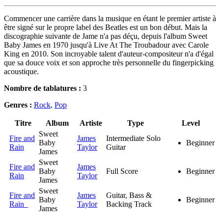
Commencer une carrière dans la musique en étant le premier artiste à
être signé sur le propre label des Beatles est un bon début. Mais la
discographie suivante de Jame n'a pas déçu, depuis l'album Sweet
Baby James en 1970 jusqu'à Live At The Troubadour avec Carole
King en 2010. Son incroyable talent d'auteur-compositeur n'a d'égal
que sa douce voix et son approche très personnelle du fingerpicking
acoustique.
Nombre de tablatures :
3
Genres :
Rock
,
Pop
Titre
Album
Artiste
Type
Level
Sweet
Fire and
James
Intermediate Solo
Baby
Beginner
Rain
Taylor
Guitar
James
Sweet
Fire and
James
Baby
Full Score
Beginner
Rain
Taylor
James
Sweet
Fire and
James
Guitar, Bass &
Baby
Beginner
Rain
Taylor
Backing Track
James