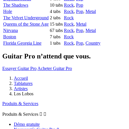
The Shadows
10 tabs
Rock
,
Pop
Hole
4 tabs
Rock
,
Pop
,
Metal
The Velvet Underground
2 tabs
Rock
Queens of the Stone Age
15 tabs
Rock
,
Metal
Nirvana
67 tabs
Rock
,
Pop
,
Metal
Boston
7 tabs
Rock
Florida Georgia Line
1 tabs
Rock
,
Pop
,
Country
Guitar Pro n’attend que vous.
Essayer Guitar Pro
Acheter Guitar Pro
Accueil
Tablatures
Artistes
Los Lobos
Produits & Services
Produits & Services


Démo gratuite