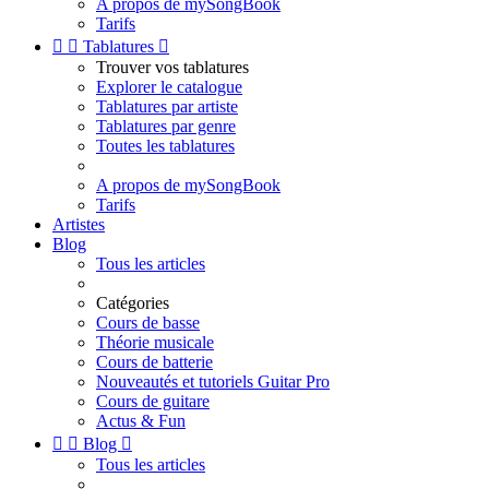
A propos de mySongBook
Tarifs


Tablatures

Trouver vos tablatures
Explorer le catalogue
Tablatures par artiste
Tablatures par genre
Toutes les tablatures
A propos de mySongBook
Tarifs
Artistes
Blog
Tous les articles
Catégories
Cours de basse
Théorie musicale
Cours de batterie
Nouveautés et tutoriels Guitar Pro
Cours de guitare
Actus & Fun


Blog

Tous les articles