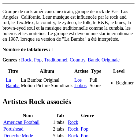
Groupe de rock américano-mexicain, groupe de rock de East Los
Angeles, Californie. Leur musique est influencée par le rock and
roll, le Tex-Mex, la country, le zydeco, le folk, le R&B, le blues, la
brown-eyed soul et la musique traditionnelle comme la cumbia, les
boleros et les norteños. Le groupe est devenu une star internationale
en 1987, lorsque sa version de "La Bamba" a été interprétée.
Nombre de tablatures :
1
Genres :
Rock
,
Pop
,
Traditionnel
,
Country
,
Bande Originale
Titre
Album
Artiste
Type
Level
La
La Bamba: Original
Los
Full
Beginner
Bamba
Motion Picture Soundtrack
Lobos
Score
Artistes Rock
associés
Nom
Tab
Genre
American Football
1 tabs
Rock
Portishead
2 tabs
Rock
,
Pop
Depeche Mode
5 tabs
Rock
,
Pop