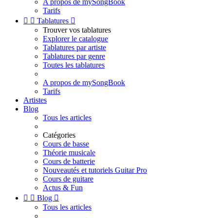
A propos de mySongBook
Tarifs


Tablatures

Trouver vos tablatures
Explorer le catalogue
Tablatures par artiste
Tablatures par genre
Toutes les tablatures
A propos de mySongBook
Tarifs
Artistes
Blog
Tous les articles
Catégories
Cours de basse
Théorie musicale
Cours de batterie
Nouveautés et tutoriels Guitar Pro
Cours de guitare
Actus & Fun


Blog

Tous les articles