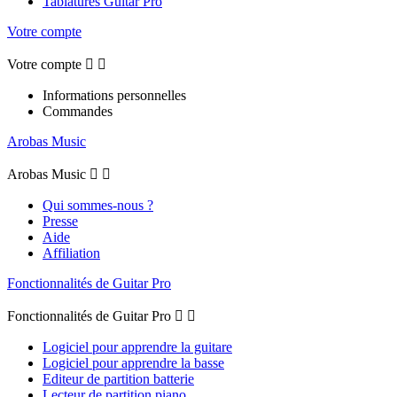
Tablatures Guitar Pro
Votre compte
Votre compte


Informations personnelles
Commandes
Arobas Music
Arobas Music


Qui sommes-nous ?
Presse
Aide
Affiliation
Fonctionnalités de Guitar Pro
Fonctionnalités de Guitar Pro


Logiciel pour apprendre la guitare
Logiciel pour apprendre la basse
Editeur de partition batterie
Lecteur de partition piano