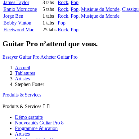
James Taylor
3 tabs
Rock
,
Pop
Ennio Morricone
5 tabs
Rock
,
Pop
,
Musique du Monde
,
Classiqu
Jorge Ben
1 tabs
Rock
,
Pop
,
Musique du Monde
Bobby Vinton
1 tabs
Pop
Fleetwood Mac
25 tabs
Rock
,
Pop
Guitar Pro n’attend que vous.
Essayer Guitar Pro
Acheter Guitar Pro
Accueil
Tablatures
Artistes
Stephen Foster
Produits & Services
Produits & Services


Démo gratuite
Nouveautés Guitar Pro 8
Programme éducation
Artistes