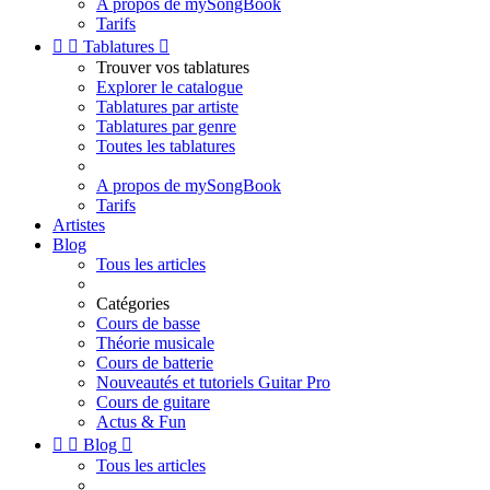
A propos de mySongBook
Tarifs


Tablatures

Trouver vos tablatures
Explorer le catalogue
Tablatures par artiste
Tablatures par genre
Toutes les tablatures
A propos de mySongBook
Tarifs
Artistes
Blog
Tous les articles
Catégories
Cours de basse
Théorie musicale
Cours de batterie
Nouveautés et tutoriels Guitar Pro
Cours de guitare
Actus & Fun


Blog

Tous les articles