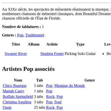
Au XIXe siècle, les spectacles de ménestrels réunissaient la musique, le
nombreuses chansons de ménestrel classiques, dont Beautiful Drea
chanson officielle de l'État de Floride.
Nombre de tablatures :
1
Genres :
Pop
,
Traditionnel
Titre
Album
Artiste
Type
Lev
Swanee River
Stephen Foster
Picking Solo Guitar
Be
Artistes Pop
associés
Nom
Tab
Genre
Chico Buarque
5 tabs
Pop
,
Musique du Monde
Mariah Carey
1 tabs
Pop
Buffalo Springfield
3 tabs
Rock
,
Pop
Christina Aguilera
3 tabs
Pop
,
Soul
Oasis
25 tabs
Rock
,
Pop