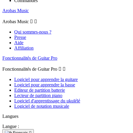
Commandes
Arobas Music
Arobas Music


Qui sommes-nous ?
Presse
Aide
Affiliation
Fonctionnalités de Guitar Pro
Fonctionnalités de Guitar Pro


Logiciel pour apprendre la guitare
Logiciel pour apprendre la basse
Editeur de partition batterie
Lecteur de partition piano
Logiciel d'apprentissage du ukulélé
Logiciel de notation musicale
Langues
Langue :
Français
