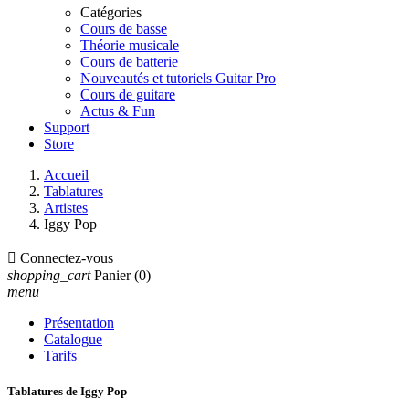
Catégories
Cours de basse
Théorie musicale
Cours de batterie
Nouveautés et tutoriels Guitar Pro
Cours de guitare
Actus & Fun
Support
Store
Accueil
Tablatures
Artistes
Iggy Pop

Connectez-vous
shopping_cart
Panier
(0)
menu
Présentation
Catalogue
Tarifs
Tablatures de Iggy Pop