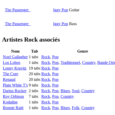
The Passenger
Iggy Pop
Guitar
The Passenger
Iggy Pop
Bass
Artistes Rock
associés
Nom
Tab
Genre
Noel Gallagher
1 tabs
Rock
,
Pop
Los Lobos
1 tabs
Rock
,
Pop
,
Traditionnel
,
Country
,
Bande Ori
Lenny Kravitz
19 tabs
Rock
,
Pop
The Cure
20 tabs
Rock
,
Pop
Renaud
20 tabs
Rock
,
Pop
Plain White T's
9 tabs
Rock
,
Pop
Darius Rucker
2 tabs
Rock
,
Pop
,
Blues
,
Soul
,
Country
Roy Orbison
7 tabs
Rock
,
Pop
,
Country
Kodaline
1 tabs
Rock
,
Pop
Bonnie Raitt
1 tabs
Rock
,
Pop
,
Blues
,
Folk
,
Country