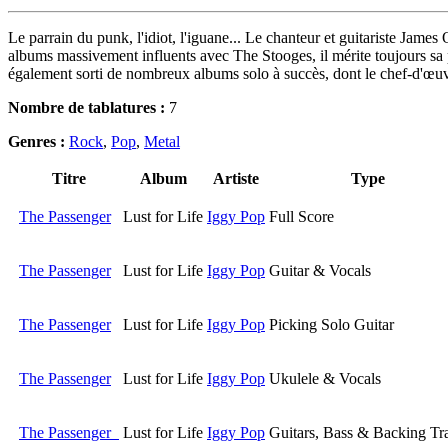
Le parrain du punk, l'idiot, l'iguane... Le chanteur et guitariste James
albums massivement influents avec The Stooges, il mérite toujours sa pla
également sorti de nombreux albums solo à succès, dont le chef-d'œuv
Nombre de tablatures :
7
Genres :
Rock
,
Pop
,
Metal
Titre
Album
Artiste
Type
The Passenger
Lust for Life
Iggy Pop
Full Score
The Passenger
Lust for Life
Iggy Pop
Guitar & Vocals
The Passenger
Lust for Life
Iggy Pop
Picking Solo Guitar
The Passenger
Lust for Life
Iggy Pop
Ukulele & Vocals
The Passenger
Lust for Life
Iggy Pop
Guitars, Bass & Backing Tr