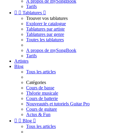
A propos de mySongBook
Tarifs


Tablatures

Trouver vos tablatures
Explorer le catalogue
Tablatures par artiste
Tablatures par genre
Toutes les tablatures
A propos de mySongBook
Tarifs
Artistes
Blog
Tous les articles
Catégories
Cours de basse
Théorie musicale
Cours de batterie
Nouveautés et tutoriels Guitar Pro
Cours de guitare
Actus & Fun


Blog

Tous les articles