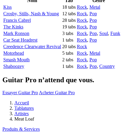
Nom
Tab
Genre
Kiss
18 tabs
Rock
,
Metal
Crosby, Stills, Nash & Young
12 tabs
Rock
,
Pop
Francis Cabrel
28 tabs
Rock
,
Pop
The Kinks
19 tabs
Rock
,
Pop
Mark Ronson
3 tabs
Rock
,
Pop
,
Soul
,
Funk
Car Seat Headrest
1 tabs
Rock
,
Pop
Creedence Clearwater Revival
20 tabs
Rock
Motorhead
5 tabs
Rock
,
Metal
Smash Mouth
2 tabs
Rock
,
Pop
Shaboozey
1 tabs
Rock
,
Pop
,
Country
Guitar Pro n’attend que vous.
Essayer Guitar Pro
Acheter Guitar Pro
Accueil
Tablatures
Artistes
Meat Loaf
Produits & Services