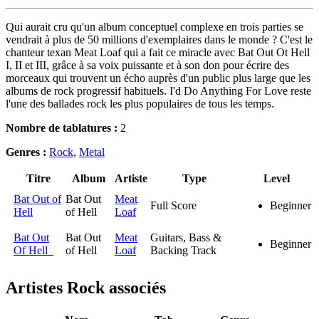
Qui aurait cru qu'un album conceptuel complexe en trois parties se
vendrait à plus de 50 millions d'exemplaires dans le monde ? C'est le
chanteur texan Meat Loaf qui a fait ce miracle avec Bat Out Ot Hell
I, II et III, grâce à sa voix puissante et à son don pour écrire des
morceaux qui trouvent un écho auprès d'un public plus large que les
albums de rock progressif habituels. I'd Do Anything For Love reste
l'une des ballades rock les plus populaires de tous les temps.
Nombre de tablatures :
2
Genres :
Rock
,
Metal
Titre
Album
Artiste
Type
Level
Bat Out of
Bat Out
Meat
Full Score
Beginner
Hell
of Hell
Loaf
Bat Out
Bat Out
Meat
Guitars, Bass &
Beginner
Of Hell
of Hell
Loaf
Backing Track
Artistes Rock
associés