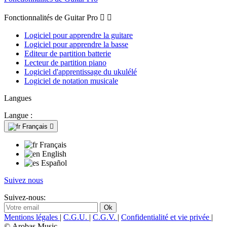
Fonctionnalités de Guitar Pro


Logiciel pour apprendre la guitare
Logiciel pour apprendre la basse
Editeur de partition batterie
Lecteur de partition piano
Logiciel d'apprentissage du ukulélé
Logiciel de notation musicale
Langues
Langue :
Français

Français
English
Español
Suivez nous
Suivez-nous:
Mentions légales
|
C.G.U.
|
C.G.V.
|
Confidentialité et vie privée
|
© Arobas Music