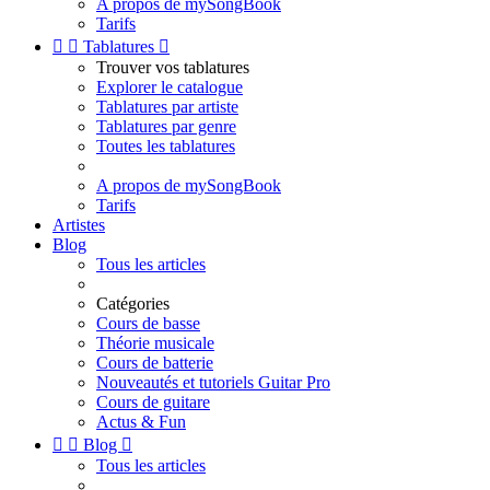
A propos de mySongBook
Tarifs


Tablatures

Trouver vos tablatures
Explorer le catalogue
Tablatures par artiste
Tablatures par genre
Toutes les tablatures
A propos de mySongBook
Tarifs
Artistes
Blog
Tous les articles
Catégories
Cours de basse
Théorie musicale
Cours de batterie
Nouveautés et tutoriels Guitar Pro
Cours de guitare
Actus & Fun


Blog

Tous les articles