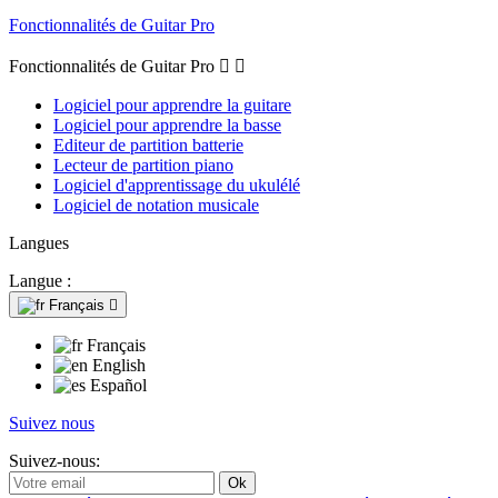
Fonctionnalités de Guitar Pro
Fonctionnalités de Guitar Pro


Logiciel pour apprendre la guitare
Logiciel pour apprendre la basse
Editeur de partition batterie
Lecteur de partition piano
Logiciel d'apprentissage du ukulélé
Logiciel de notation musicale
Langues
Langue :
Français

Français
English
Español
Suivez nous
Suivez-nous: