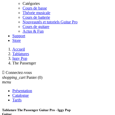
Catégories
Cours de basse
Théorie musicale
Cours de batterie
Nouveautés et tutoriels Guitar Pro
Cours de guitare
Actus & Fun
Support
Store
Accueil
Tablatures
Iggy Pop
The Passenger

Connectez-vous
shopping_cart
Panier
(0)
menu
Présentation
Catalogue
Tarifs
Tablature The Passenger Guitar Pro - Iggy Pop
Guitar