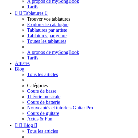
A propos de mySongBook
Tarifs


Tablatures

Trouver vos tablatures
Explorer le catalogue
Tablatures par artiste
Tablatures par genre
Toutes les tablatures
A propos de mySongBook
Tarifs
Artistes
Blog
Tous les articles
Catégories
Cours de basse
Théorie musicale
Cours de batterie
Nouveautés et tutoriels Guitar Pro
Cours de guitare
Actus & Fun


Blog

Tous les articles