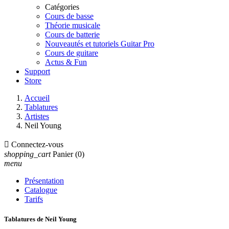
Catégories
Cours de basse
Théorie musicale
Cours de batterie
Nouveautés et tutoriels Guitar Pro
Cours de guitare
Actus & Fun
Support
Store
Accueil
Tablatures
Artistes
Neil Young

Connectez-vous
shopping_cart
Panier
(0)
menu
Présentation
Catalogue
Tarifs
Tablatures de Neil Young