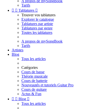
A propos de mySongBook
Tarifs


Tablatures

Trouver vos tablatures
Explorer le catalogue
Tablatures par artiste
Tablatures par genre
Toutes les tablatures
A propos de mySongBook
Tarifs
Artistes
Blog
Tous les articles
Catégories
Cours de basse
Théorie musicale
Cours de batterie
Nouveautés et tutoriels Guitar Pro
Cours de guitare
Actus & Fun


Blog

Tous les articles