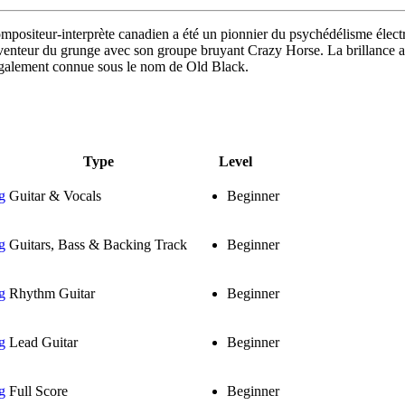
compositeur-interprète canadien a été un pionnier du psychédélisme élect
nteur du grunge avec son groupe bruyant Crazy Horse. La brillance abso
, également connue sous le nom de Old Black.
Type
Level
g
Guitar & Vocals
Beginner
g
Guitars, Bass & Backing Track
Beginner
g
Rhythm Guitar
Beginner
g
Lead Guitar
Beginner
g
Full Score
Beginner