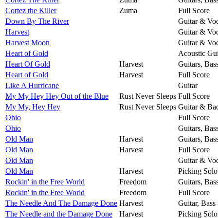
Cortez the Killer
Zuma
Full Score
Down By The River
Guitar & Voc
Harvest
Guitar & Voc
Harvest Moon
Guitar & Voc
Heart of Gold
Acoustic Gui
Heart Of Gold
Harvest
Guitars, Bas
Heart of Gold
Harvest
Full Score
Like A Hurricane
Guitar
My My Hey Hey Out of the Blue
Rust Never Sleeps
Full Score
My My, Hey Hey
Rust Never Sleeps
Guitar & Ba
Ohio
Full Score
Ohio
Guitars, Bas
Old Man
Harvest
Guitars, Bas
Old Man
Harvest
Full Score
Old Man
Guitar & Voc
Old Man
Harvest
Picking Solo
Rockin' in the Free World
Freedom
Guitars, Bas
Rockin' in the Free World
Freedom
Full Score
The Needle And The Damage Done
Harvest
Guitar, Bass
The Needle and the Damage Done
Harvest
Picking Solo