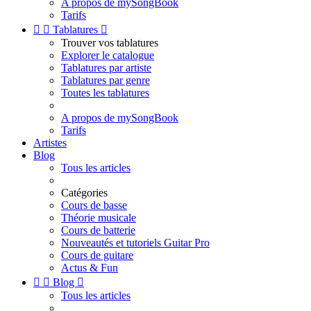
A propos de mySongBook
Tarifs


Tablatures

Trouver vos tablatures
Explorer le catalogue
Tablatures par artiste
Tablatures par genre
Toutes les tablatures
A propos de mySongBook
Tarifs
Artistes
Blog
Tous les articles
Catégories
Cours de basse
Théorie musicale
Cours de batterie
Nouveautés et tutoriels Guitar Pro
Cours de guitare
Actus & Fun


Blog

Tous les articles