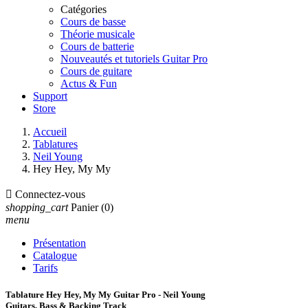
Catégories
Cours de basse
Théorie musicale
Cours de batterie
Nouveautés et tutoriels Guitar Pro
Cours de guitare
Actus & Fun
Support
Store
Accueil
Tablatures
Neil Young
Hey Hey, My My

Connectez-vous
shopping_cart
Panier
(0)
menu
Présentation
Catalogue
Tarifs
Tablature Hey Hey, My My Guitar Pro - Neil Young
Guitars, Bass & Backing Track