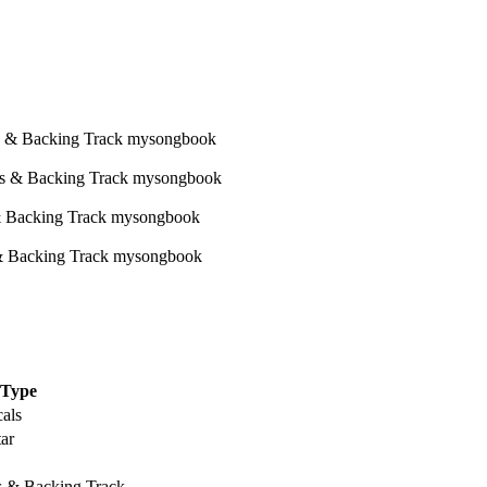
Type
als
ar
s & Backing Track