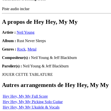
Piste audio inclue
A propos de
Hey Hey, My My
Artiste :
Neil Young
Album :
Rust Never Sleeps
Genres :
Rock
,
Metal
Compositeur(s) :
Neil Young & Jeff Blackburn
Parolier(s) :
Neil Young & Jeff Blackburn
JOUER CETTE TABLATURE
Autres arrangements de
Hey Hey, My My
Hey Hey, My My Full Score
Hey Hey, My My Picking Solo Guitar
Hey Hey, My My Ukulele & Vocals