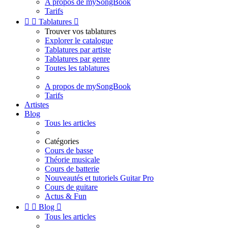
A propos de mySongBook
Tarifs


Tablatures

Trouver vos tablatures
Explorer le catalogue
Tablatures par artiste
Tablatures par genre
Toutes les tablatures
A propos de mySongBook
Tarifs
Artistes
Blog
Tous les articles
Catégories
Cours de basse
Théorie musicale
Cours de batterie
Nouveautés et tutoriels Guitar Pro
Cours de guitare
Actus & Fun


Blog

Tous les articles