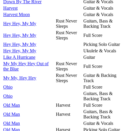
Down By The River
Guitar & Vocals
Harvest
Guitar & Vocals
Harvest Moon
Guitar & Vocals
Rust Never
Guitars, Bass &
Hey Hey, My My
Sleeps
Backing Track
Rust Never
Hey Hey, My My
Full Score
Sleeps
Hey Hey, My My
Picking Solo Guitar
Hey Hey, My My
Ukulele & Vocals
Like A Hurricane
Guitar
My My Hey Hey Out of
Rust Never
Full Score
the Blue
Sleeps
Rust Never
Guitar & Backing
My My, Hey Hey
Sleeps
Track
Ohio
Full Score
Guitars, Bass &
Ohio
Backing Track
Old Man
Harvest
Full Score
Guitars, Bass &
Old Man
Harvest
Backing Track
Old Man
Guitar & Vocals
Old Man
Harvest
Picking Solo Guitar