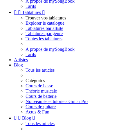
A propos de mySongBook
Tarifs


Tablatures

Trouver vos tablatures
Explorer le catalogue
Tablatures par artiste
Tablatures par genre
Toutes les tablatures
A propos de mySongBook
Tarifs
Artistes
Blog
Tous les articles
Catégories
Cours de basse
Théorie musicale
Cours de batterie
Nouveautés et tutoriels Guitar Pro
Cours de guitare
Actus & Fun


Blog

Tous les articles