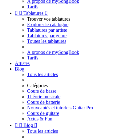
A propos de mySongBook
Tarifs


Tablatures

Trouver vos tablatures
Explorer le catalogue
Tablatures par artiste
Tablatures par genre
Toutes les tablatures
A propos de mySongBook
Tarifs
Artistes
Blog
Tous les articles
Catégories
Cours de basse
Théorie musicale
Cours de batterie
Nouveautés et tutoriels Guitar Pro
Cours de guitare
Actus & Fun


Blog

Tous les articles