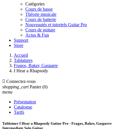
Catégories
Cours de basse
Théorie musicale
Cours de batterie
Nouveautés et tutoriels Guitar Pro
Cours de guitare
Actus & Fun
Support
Store
Accueil
Tablatures
Fragos, Baker, Gasparre
I Hear a Rhapsody

Connectez-vous
shopping_cart
Panier
(0)
menu
Présentation
Catalogue
Tarifs
Tablature I Hear a Rhapsody Guitar Pro - Fragos, Baker, Gasparre
Intermediate Solo Guitar