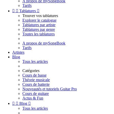
A propos de mySongBook
Tarifs


Tablatures

Trouver vos tablatures
Explorer le catalogue
Tablatures par artiste
Tablatures par genre
Toutes les tablatures
A propos de mySongBook
Tarifs
Artistes
Blog
Tous les articles
Catégories
Cours de basse
Théorie musicale
Cours de batterie
Nouveautés et tutoriels Guitar Pro
Cours de guitare
Actus & Fun


Blog

Tous les articles