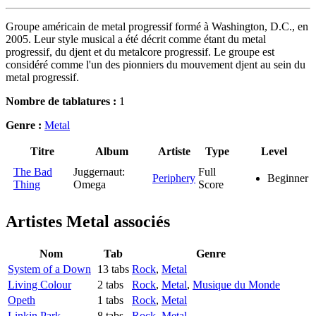
Groupe américain de metal progressif formé à Washington, D.C., en
2005. Leur style musical a été décrit comme étant du metal
progressif, du djent et du metalcore progressif. Le groupe est
considéré comme l'un des pionniers du mouvement djent au sein du
metal progressif.
Nombre de tablatures :
1
Genre :
Metal
Titre
Album
Artiste
Type
Level
The Bad
Juggernaut:
Full
Periphery
Beginner
Thing
Omega
Score
Artistes Metal
associés
Nom
Tab
Genre
System of a Down
13 tabs
Rock
,
Metal
Living Colour
2 tabs
Rock
,
Metal
,
Musique du Monde
Opeth
1 tabs
Rock
,
Metal
Linkin Park
8 tabs
Rock
,
Metal