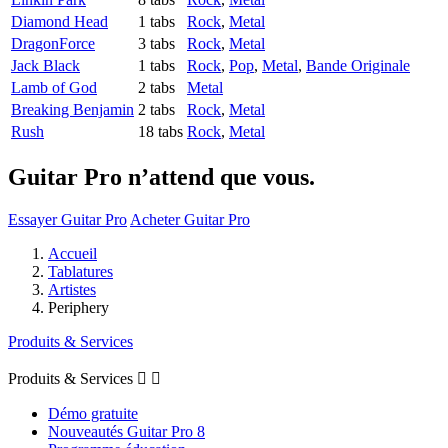
Diamond Head
1 tabs
Rock
,
Metal
DragonForce
3 tabs
Rock
,
Metal
Jack Black
1 tabs
Rock
,
Pop
,
Metal
,
Bande Originale
Lamb of God
2 tabs
Metal
Breaking Benjamin
2 tabs
Rock
,
Metal
Rush
18 tabs
Rock
,
Metal
Guitar Pro n’attend que vous.
Essayer Guitar Pro
Acheter Guitar Pro
Accueil
Tablatures
Artistes
Periphery
Produits & Services
Produits & Services


Démo gratuite
Nouveautés Guitar Pro 8