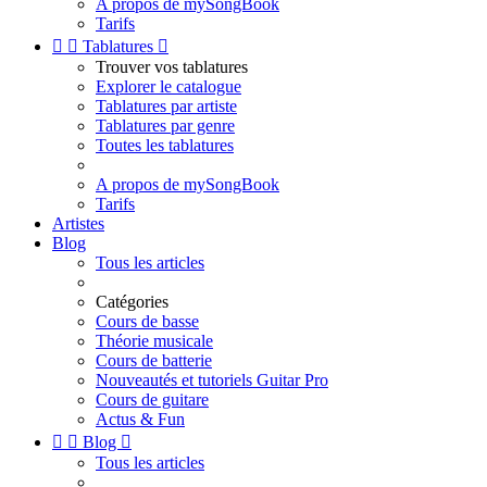
A propos de mySongBook
Tarifs


Tablatures

Trouver vos tablatures
Explorer le catalogue
Tablatures par artiste
Tablatures par genre
Toutes les tablatures
A propos de mySongBook
Tarifs
Artistes
Blog
Tous les articles
Catégories
Cours de basse
Théorie musicale
Cours de batterie
Nouveautés et tutoriels Guitar Pro
Cours de guitare
Actus & Fun


Blog

Tous les articles