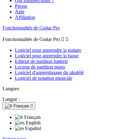
Qui sommes-nous ?
Presse
Aide
Affiliation
Fonctionnalités de Guitar Pro
Fonctionnalités de Guitar Pro


Logiciel pour apprendre la guitare
Logiciel pour apprendre la basse
Editeur de partition batterie
Lecteur de partition piano
Logiciel d'apprentissage du ukulélé
Logiciel de notation musicale
Langues
Langue :
Français

Français
English
Español
Suivez nous