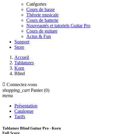
Catégories
Cours de basse
Théorie musicale
Cours de batterie
Nouveautés et tutoriels Guitar Pro
Cours de guitare
Actus & Fun
Support
Store
Accueil
Tablatures
Korn
Blind

Connectez-vous
shopping_cart
Panier
(0)
menu
Présentation
Catalogue
Tarifs
Tablature Blind Guitar Pro - Korn
Full Score