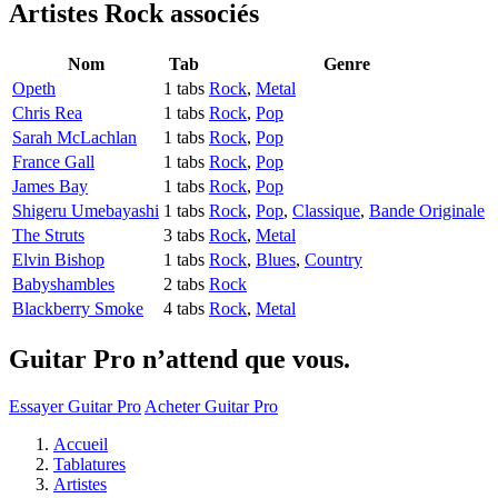
Artistes Rock
associés
Nom
Tab
Genre
Opeth
1 tabs
Rock
,
Metal
Chris Rea
1 tabs
Rock
,
Pop
Sarah McLachlan
1 tabs
Rock
,
Pop
France Gall
1 tabs
Rock
,
Pop
James Bay
1 tabs
Rock
,
Pop
Shigeru Umebayashi
1 tabs
Rock
,
Pop
,
Classique
,
Bande Originale
The Struts
3 tabs
Rock
,
Metal
Elvin Bishop
1 tabs
Rock
,
Blues
,
Country
Babyshambles
2 tabs
Rock
Blackberry Smoke
4 tabs
Rock
,
Metal
Guitar Pro n’attend que vous.
Essayer Guitar Pro
Acheter Guitar Pro
Accueil
Tablatures
Artistes