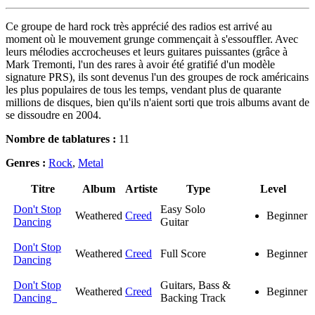
Ce groupe de hard rock très apprécié des radios est arrivé au
moment où le mouvement grunge commençait à s'essouffler. Avec
leurs mélodies accrocheuses et leurs guitares puissantes (grâce à
Mark Tremonti, l'un des rares à avoir été gratifié d'un modèle
signature PRS), ils sont devenus l'un des groupes de rock américains
les plus populaires de tous les temps, vendant plus de quarante
millions de disques, bien qu'ils n'aient sorti que trois albums avant de
se dissoudre en 2004.
Nombre de tablatures :
11
Genres :
Rock
,
Metal
Titre
Album
Artiste
Type
Level
Don't Stop
Easy Solo
Weathered
Creed
Beginner
Dancing
Guitar
Don't Stop
Weathered
Creed
Full Score
Beginner
Dancing
Don't Stop
Guitars, Bass &
Weathered
Creed
Beginner
Dancing
Backing Track