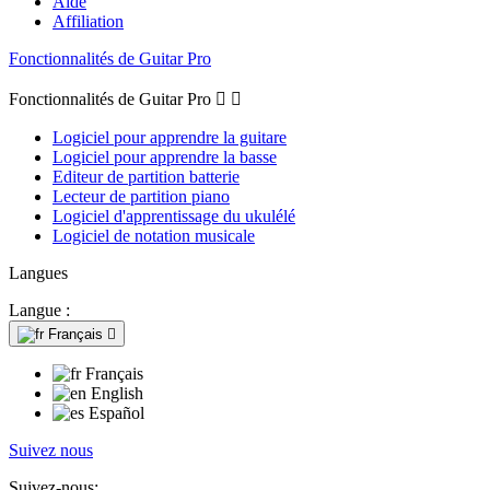
Aide
Affiliation
Fonctionnalités de Guitar Pro
Fonctionnalités de Guitar Pro


Logiciel pour apprendre la guitare
Logiciel pour apprendre la basse
Editeur de partition batterie
Lecteur de partition piano
Logiciel d'apprentissage du ukulélé
Logiciel de notation musicale
Langues
Langue :
Français

Français
English
Español
Suivez nous
Suivez-nous: