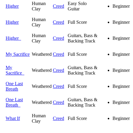
Human
Easy Solo
Higher
Creed
Beginner
Clay
Guitar
Human
Higher
Creed
Full Score
Beginner
Clay
Human
Guitars, Bass &
Higher
Creed
Beginner
Clay
Backing Track
My Sacrifice
Weathered
Creed
Full Score
Beginner
My
Guitars, Bass &
Weathered
Creed
Beginner
Sacrifice
Backing Track
One Last
Weathered
Creed
Full Score
Beginner
Breath
One Last
Guitars, Bass &
Weathered
Creed
Beginner
Breath
Backing Track
Human
What If
Creed
Full Score
Beginner
Clay