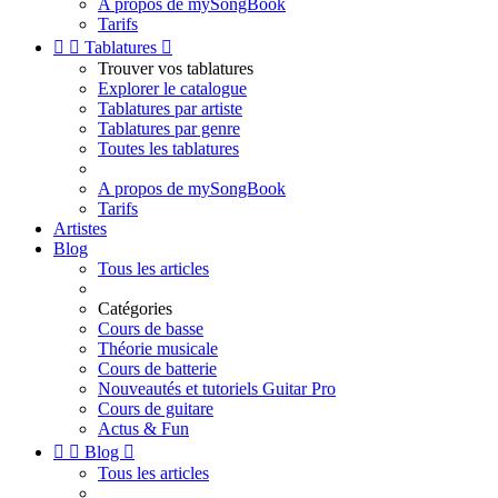
A propos de mySongBook
Tarifs


Tablatures

Trouver vos tablatures
Explorer le catalogue
Tablatures par artiste
Tablatures par genre
Toutes les tablatures
A propos de mySongBook
Tarifs
Artistes
Blog
Tous les articles
Catégories
Cours de basse
Théorie musicale
Cours de batterie
Nouveautés et tutoriels Guitar Pro
Cours de guitare
Actus & Fun


Blog

Tous les articles