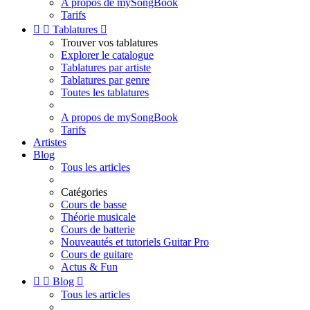
A propos de mySongBook
Tarifs


Tablatures

Trouver vos tablatures
Explorer le catalogue
Tablatures par artiste
Tablatures par genre
Toutes les tablatures
A propos de mySongBook
Tarifs
Artistes
Blog
Tous les articles
Catégories
Cours de basse
Théorie musicale
Cours de batterie
Nouveautés et tutoriels Guitar Pro
Cours de guitare
Actus & Fun


Blog

Tous les articles