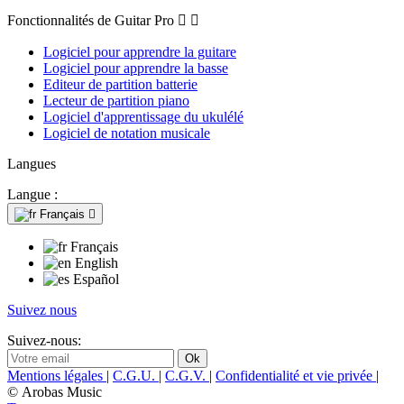
Fonctionnalités de Guitar Pro


Logiciel pour apprendre la guitare
Logiciel pour apprendre la basse
Editeur de partition batterie
Lecteur de partition piano
Logiciel d'apprentissage du ukulélé
Logiciel de notation musicale
Langues
Langue :
Français

Français
English
Español
Suivez nous
Suivez-nous:
Mentions légales
|
C.G.U.
|
C.G.V.
|
Confidentialité et vie privée
|
© Arobas Music