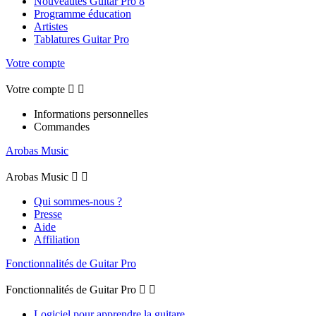
Nouveautés Guitar Pro 8
Programme éducation
Artistes
Tablatures Guitar Pro
Votre compte
Votre compte


Informations personnelles
Commandes
Arobas Music
Arobas Music


Qui sommes-nous ?
Presse
Aide
Affiliation
Fonctionnalités de Guitar Pro
Fonctionnalités de Guitar Pro


Logiciel pour apprendre la guitare