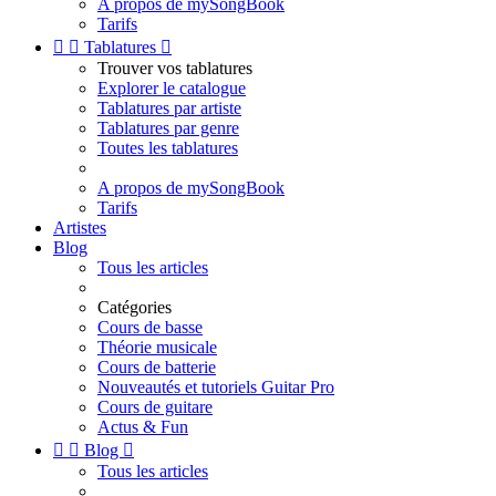
A propos de mySongBook
Tarifs


Tablatures

Trouver vos tablatures
Explorer le catalogue
Tablatures par artiste
Tablatures par genre
Toutes les tablatures
A propos de mySongBook
Tarifs
Artistes
Blog
Tous les articles
Catégories
Cours de basse
Théorie musicale
Cours de batterie
Nouveautés et tutoriels Guitar Pro
Cours de guitare
Actus & Fun


Blog

Tous les articles