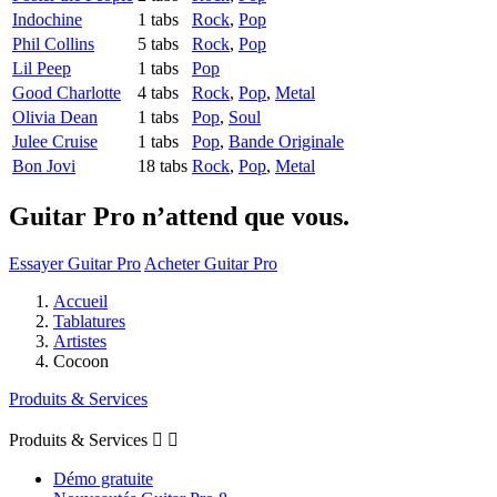
Indochine
1 tabs
Rock
,
Pop
Phil Collins
5 tabs
Rock
,
Pop
Lil Peep
1 tabs
Pop
Good Charlotte
4 tabs
Rock
,
Pop
,
Metal
Olivia Dean
1 tabs
Pop
,
Soul
Julee Cruise
1 tabs
Pop
,
Bande Originale
Bon Jovi
18 tabs
Rock
,
Pop
,
Metal
Guitar Pro n’attend que vous.
Essayer Guitar Pro
Acheter Guitar Pro
Accueil
Tablatures
Artistes
Cocoon
Produits & Services
Produits & Services


Démo gratuite