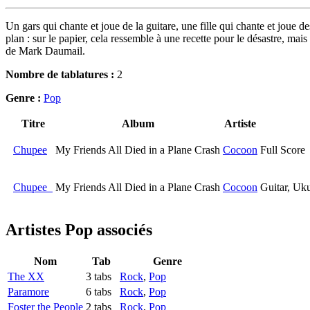
Un gars qui chante et joue de la guitare, une fille qui chante et joue d
plan : sur le papier, cela ressemble à une recette pour le désastre, ma
de Mark Daumail.
Nombre de tablatures :
2
Genre :
Pop
Titre
Album
Artiste
Chupee
My Friends All Died in a Plane Crash
Cocoon
Full Score
Chupee
My Friends All Died in a Plane Crash
Cocoon
Guitar, Uk
Artistes Pop
associés
Nom
Tab
Genre
The XX
3 tabs
Rock
,
Pop
Paramore
6 tabs
Rock
,
Pop
Foster the People
2 tabs
Rock
,
Pop