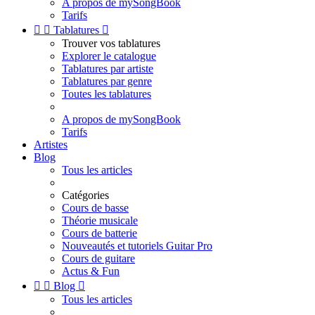
A propos de mySongBook
Tarifs


Tablatures

Trouver vos tablatures
Explorer le catalogue
Tablatures par artiste
Tablatures par genre
Toutes les tablatures
A propos de mySongBook
Tarifs
Artistes
Blog
Tous les articles
Catégories
Cours de basse
Théorie musicale
Cours de batterie
Nouveautés et tutoriels Guitar Pro
Cours de guitare
Actus & Fun


Blog

Tous les articles