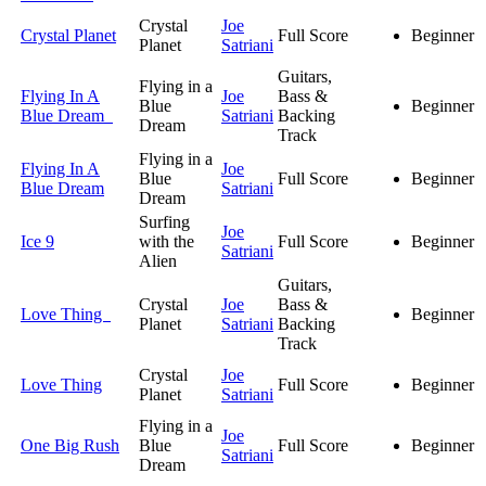
Crystal
Joe
Crystal Planet
Full Score
Beginner
Planet
Satriani
Guitars,
Flying in a
Flying In A
Joe
Bass &
Blue
Beginner
Blue Dream
Satriani
Backing
Dream
Track
Flying in a
Flying In A
Joe
Blue
Full Score
Beginner
Blue Dream
Satriani
Dream
Surfing
Joe
Ice 9
with the
Full Score
Beginner
Satriani
Alien
Guitars,
Crystal
Joe
Bass &
Love Thing
Beginner
Planet
Satriani
Backing
Track
Crystal
Joe
Love Thing
Full Score
Beginner
Planet
Satriani
Flying in a
Joe
One Big Rush
Blue
Full Score
Beginner
Satriani
Dream