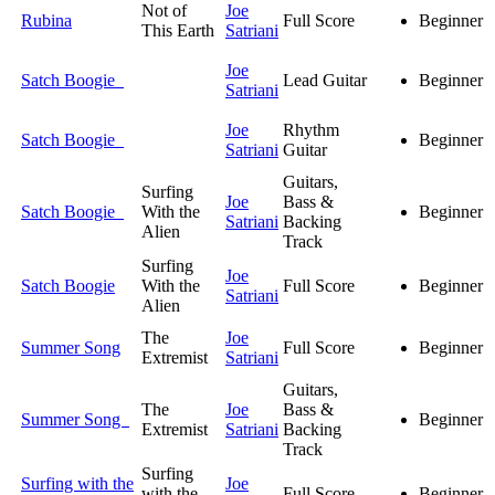
Not of
Joe
Rubina
Full Score
Beginner
This Earth
Satriani
Joe
Satch Boogie
Lead Guitar
Beginner
Satriani
Joe
Rhythm
Satch Boogie
Beginner
Satriani
Guitar
Guitars,
Surfing
Joe
Bass &
Satch Boogie
With the
Beginner
Satriani
Backing
Alien
Track
Surfing
Joe
Satch Boogie
With the
Full Score
Beginner
Satriani
Alien
The
Joe
Summer Song
Full Score
Beginner
Extremist
Satriani
Guitars,
The
Joe
Bass &
Summer Song
Beginner
Extremist
Satriani
Backing
Track
Surfing
Surfing with the
Joe
with the
Full Score
Beginner