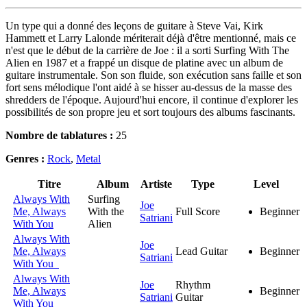
Un type qui a donné des leçons de guitare à Steve Vai, Kirk
Hammett et Larry Lalonde mériterait déjà d'être mentionné, mais ce
n'est que le début de la carrière de Joe : il a sorti Surfing With The
Alien en 1987 et a frappé un disque de platine avec un album de
guitare instrumentale. Son son fluide, son exécution sans faille et son
fort sens mélodique l'ont aidé à se hisser au-dessus de la masse des
shredders de l'époque. Aujourd'hui encore, il continue d'explorer les
possibilités de son propre jeu et sort toujours des albums fascinants.
Nombre de tablatures :
25
Genres :
Rock
,
Metal
Titre
Album
Artiste
Type
Level
Always With
Surfing
Joe
Me, Always
With the
Full Score
Beginner
Satriani
With You
Alien
Always With
Joe
Me, Always
Lead Guitar
Beginner
Satriani
With You
Always With
Joe
Rhythm
Me, Always
Beginner
Satriani
Guitar
With You