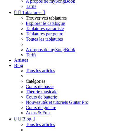
A propos de mySongBook
Tarifs


Tablatures

Trouver vos tablatures
Explorer le catalogue
Tablatures par artiste
Tablatures par genre
Toutes les tablatures
A propos de mySongBook
Tarifs
Artistes
Blog
Tous les articles
Catégories
Cours de basse
Théorie musicale
Cours de batterie
Nouveautés et tutoriels Guitar Pro
Cours de guitare
Actus & Fun


Blog

Tous les articles