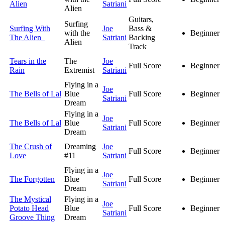
Alien
Satriani
Alien
Guitars,
Surfing
Surfing With
Joe
Bass &
with the
Beginner
The Alien
Satriani
Backing
Alien
Track
Tears in the
The
Joe
Full Score
Beginner
Rain
Extremist
Satriani
Flying in a
Joe
The Bells of Lal
Blue
Full Score
Beginner
Satriani
Dream
Flying in a
Joe
The Bells of Lal
Blue
Full Score
Beginner
Satriani
Dream
The Crush of
Dreaming
Joe
Full Score
Beginner
Love
#11
Satriani
Flying in a
Joe
The Forgotten
Blue
Full Score
Beginner
Satriani
Dream
The Mystical
Flying in a
Joe
Potato Head
Blue
Full Score
Beginner
Satriani
Groove Thing
Dream