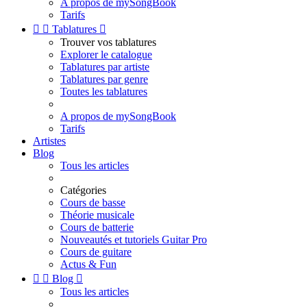
A propos de mySongBook
Tarifs


Tablatures

Trouver vos tablatures
Explorer le catalogue
Tablatures par artiste
Tablatures par genre
Toutes les tablatures
A propos de mySongBook
Tarifs
Artistes
Blog
Tous les articles
Catégories
Cours de basse
Théorie musicale
Cours de batterie
Nouveautés et tutoriels Guitar Pro
Cours de guitare
Actus & Fun


Blog

Tous les articles