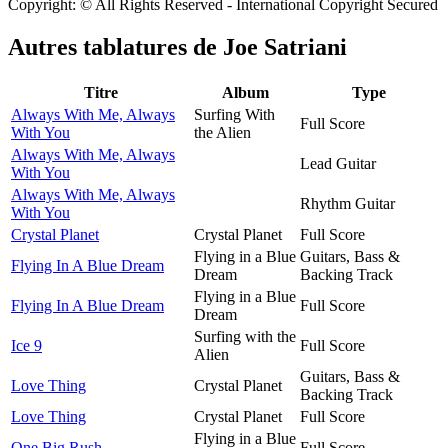
Copyright: © All Rights Reserved - International Copyright Secured
Autres tablatures de
Joe Satriani
Titre
Album
Type
Always With Me, Always
Surfing With
Full Score
With You
the Alien
Always With Me, Always
Lead Guitar
With You
Always With Me, Always
Rhythm Guitar
With You
Crystal Planet
Crystal Planet
Full Score
Flying in a Blue
Guitars, Bass &
Flying In A Blue Dream
Dream
Backing Track
Flying in a Blue
Flying In A Blue Dream
Full Score
Dream
Surfing with the
Ice 9
Full Score
Alien
Guitars, Bass &
Love Thing
Crystal Planet
Backing Track
Love Thing
Crystal Planet
Full Score
Flying in a Blue
One Big Rush
Full Score