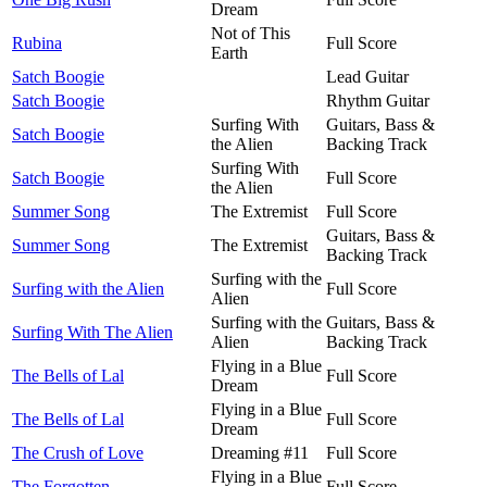
Dream
Not of This
Rubina
Full Score
Earth
Satch Boogie
Lead Guitar
Satch Boogie
Rhythm Guitar
Surfing With
Guitars, Bass &
Satch Boogie
the Alien
Backing Track
Surfing With
Satch Boogie
Full Score
the Alien
Summer Song
The Extremist
Full Score
Guitars, Bass &
Summer Song
The Extremist
Backing Track
Surfing with the
Surfing with the Alien
Full Score
Alien
Surfing with the
Guitars, Bass &
Surfing With The Alien
Alien
Backing Track
Flying in a Blue
The Bells of Lal
Full Score
Dream
Flying in a Blue
The Bells of Lal
Full Score
Dream
The Crush of Love
Dreaming #11
Full Score
Flying in a Blue
The Forgotten
Full Score