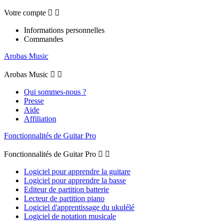
Votre compte


Informations personnelles
Commandes
Arobas Music
Arobas Music


Qui sommes-nous ?
Presse
Aide
Affiliation
Fonctionnalités de Guitar Pro
Fonctionnalités de Guitar Pro


Logiciel pour apprendre la guitare
Logiciel pour apprendre la basse
Editeur de partition batterie
Lecteur de partition piano
Logiciel d'apprentissage du ukulélé
Logiciel de notation musicale