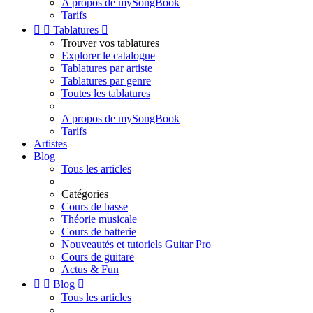
A propos de mySongBook
Tarifs


Tablatures

Trouver vos tablatures
Explorer le catalogue
Tablatures par artiste
Tablatures par genre
Toutes les tablatures
A propos de mySongBook
Tarifs
Artistes
Blog
Tous les articles
Catégories
Cours de basse
Théorie musicale
Cours de batterie
Nouveautés et tutoriels Guitar Pro
Cours de guitare
Actus & Fun


Blog

Tous les articles