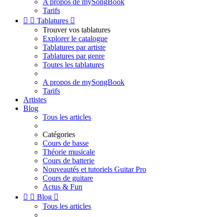
A propos de mySongBook
Tarifs


Tablatures

Trouver vos tablatures
Explorer le catalogue
Tablatures par artiste
Tablatures par genre
Toutes les tablatures
A propos de mySongBook
Tarifs
Artistes
Blog
Tous les articles
Catégories
Cours de basse
Théorie musicale
Cours de batterie
Nouveautés et tutoriels Guitar Pro
Cours de guitare
Actus & Fun


Blog

Tous les articles