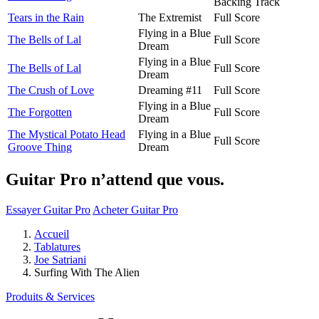
Backing Track
Tears in the Rain
The Extremist
Full Score
Flying in a Blue
The Bells of Lal
Full Score
Dream
Flying in a Blue
The Bells of Lal
Full Score
Dream
The Crush of Love
Dreaming #11
Full Score
Flying in a Blue
The Forgotten
Full Score
Dream
The Mystical Potato Head
Flying in a Blue
Full Score
Groove Thing
Dream
Guitar Pro n’attend que vous.
Essayer Guitar Pro
Acheter Guitar Pro
Accueil
Tablatures
Joe Satriani
Surfing With The Alien
Produits & Services