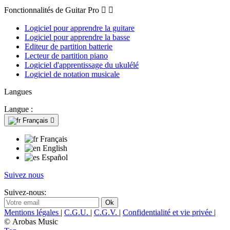
Fonctionnalités de Guitar Pro


Logiciel pour apprendre la guitare
Logiciel pour apprendre la basse
Editeur de partition batterie
Lecteur de partition piano
Logiciel d'apprentissage du ukulélé
Logiciel de notation musicale
Langues
Langue :
Français

Français
English
Español
Suivez nous
Suivez-nous:
Mentions légales
|
C.G.U.
|
C.G.V.
|
Confidentialité et vie privée
|
© Arobas Music