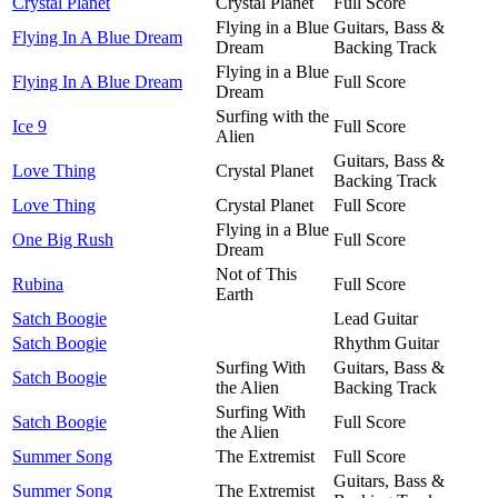
Crystal Planet
Crystal Planet
Full Score
Flying in a Blue
Guitars, Bass &
Flying In A Blue Dream
Dream
Backing Track
Flying in a Blue
Flying In A Blue Dream
Full Score
Dream
Surfing with the
Ice 9
Full Score
Alien
Guitars, Bass &
Love Thing
Crystal Planet
Backing Track
Love Thing
Crystal Planet
Full Score
Flying in a Blue
One Big Rush
Full Score
Dream
Not of This
Rubina
Full Score
Earth
Satch Boogie
Lead Guitar
Satch Boogie
Rhythm Guitar
Surfing With
Guitars, Bass &
Satch Boogie
the Alien
Backing Track
Surfing With
Satch Boogie
Full Score
the Alien
Summer Song
The Extremist
Full Score
Guitars, Bass &
Summer Song
The Extremist