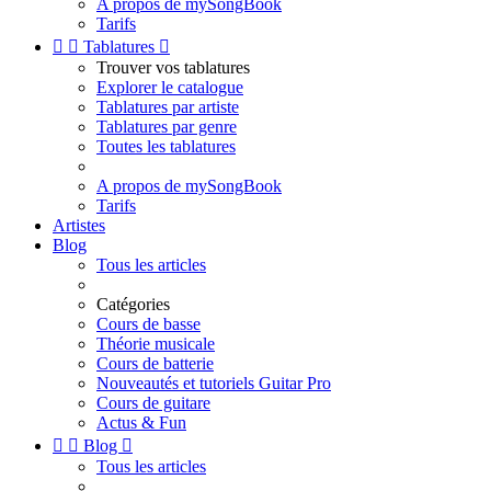
A propos de mySongBook
Tarifs


Tablatures

Trouver vos tablatures
Explorer le catalogue
Tablatures par artiste
Tablatures par genre
Toutes les tablatures
A propos de mySongBook
Tarifs
Artistes
Blog
Tous les articles
Catégories
Cours de basse
Théorie musicale
Cours de batterie
Nouveautés et tutoriels Guitar Pro
Cours de guitare
Actus & Fun


Blog

Tous les articles