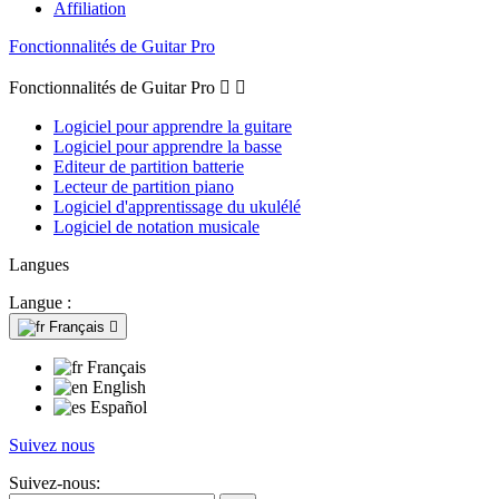
Affiliation
Fonctionnalités de Guitar Pro
Fonctionnalités de Guitar Pro


Logiciel pour apprendre la guitare
Logiciel pour apprendre la basse
Editeur de partition batterie
Lecteur de partition piano
Logiciel d'apprentissage du ukulélé
Logiciel de notation musicale
Langues
Langue :
Français

Français
English
Español
Suivez nous
Suivez-nous: