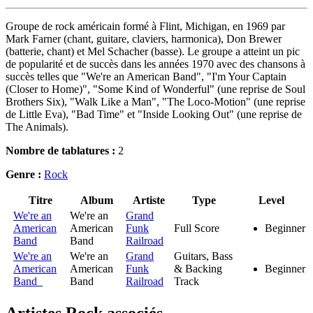
Groupe de rock américain formé à Flint, Michigan, en 1969 par
Mark Farner (chant, guitare, claviers, harmonica), Don Brewer
(batterie, chant) et Mel Schacher (basse). Le groupe a atteint un pic
de popularité et de succès dans les années 1970 avec des chansons à
succès telles que "We're an American Band", "I'm Your Captain
(Closer to Home)", "Some Kind of Wonderful" (une reprise de Soul
Brothers Six), "Walk Like a Man", "The Loco-Motion" (une reprise
de Little Eva), "Bad Time" et "Inside Looking Out" (une reprise de
The Animals).
Nombre de tablatures :
2
Genre :
Rock
Titre
Album
Artiste
Type
Level
We're an
We're an
Grand
American
American
Funk
Full Score
Beginner
Band
Band
Railroad
We're an
We're an
Grand
Guitars, Bass
American
American
Funk
& Backing
Beginner
Band
Band
Railroad
Track