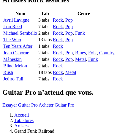
Artistes Rock
associés
Nom
Tab
Genre
Avril Lavigne
3 tabs
Rock
,
Pop
Lou Reed
7 tabs
Rock
,
Pop
Michael Sembello
2 tabs
Rock
,
Pop
,
Funk
The Who
13 tabs
Rock
,
Pop
Ten Years After
1 tabs
Rock
Joan Osborne
2 tabs
Rock
,
Pop
,
Blues
,
Folk
,
Country
Måneskin
4 tabs
Rock
,
Pop
,
Metal
,
Funk
Blind Melon
2 tabs
Rock
Rush
18 tabs
Rock
,
Metal
Jethro Tull
7 tabs
Rock
Guitar Pro n’attend que vous.
Essayer Guitar Pro
Acheter Guitar Pro
Accueil
Tablatures
Artistes
Grand Funk Railroad