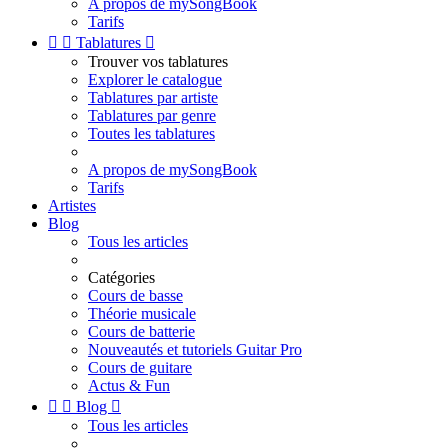
A propos de mySongBook
Tarifs


Tablatures

Trouver vos tablatures
Explorer le catalogue
Tablatures par artiste
Tablatures par genre
Toutes les tablatures
A propos de mySongBook
Tarifs
Artistes
Blog
Tous les articles
Catégories
Cours de basse
Théorie musicale
Cours de batterie
Nouveautés et tutoriels Guitar Pro
Cours de guitare
Actus & Fun


Blog

Tous les articles