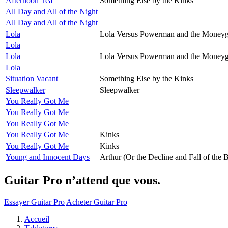
Afternoon Tea
Something Else by the Kinks
All Day and All of the Night
All Day and All of the Night
Lola
Lola Versus Powerman and the Moneyg
Lola
Lola
Lola Versus Powerman and the Moneyg
Lola
Situation Vacant
Something Else by the Kinks
Sleepwalker
Sleepwalker
You Really Got Me
You Really Got Me
You Really Got Me
You Really Got Me
Kinks
You Really Got Me
Kinks
Young and Innocent Days
Arthur (Or the Decline and Fall of the B
Guitar Pro n’attend que vous.
Essayer Guitar Pro
Acheter Guitar Pro
Accueil