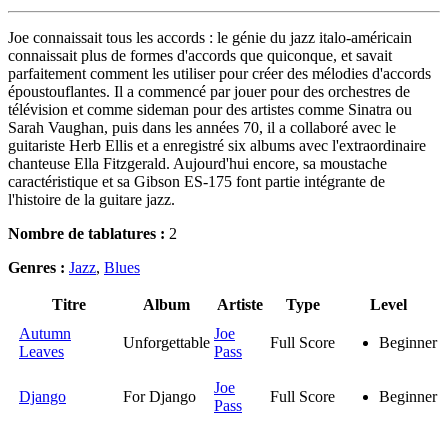
Joe connaissait tous les accords : le génie du jazz italo-américain
connaissait plus de formes d'accords que quiconque, et savait
parfaitement comment les utiliser pour créer des mélodies d'accords
époustouflantes. Il a commencé par jouer pour des orchestres de
télévision et comme sideman pour des artistes comme Sinatra ou
Sarah Vaughan, puis dans les années 70, il a collaboré avec le
guitariste Herb Ellis et a enregistré six albums avec l'extraordinaire
chanteuse Ella Fitzgerald. Aujourd'hui encore, sa moustache
caractéristique et sa Gibson ES-175 font partie intégrante de
l'histoire de la guitare jazz.
Nombre de tablatures :
2
Genres :
Jazz
,
Blues
Titre
Album
Artiste
Type
Level
Autumn
Joe
Unforgettable
Full Score
Beginner
Leaves
Pass
Joe
Django
For Django
Full Score
Beginner
Pass