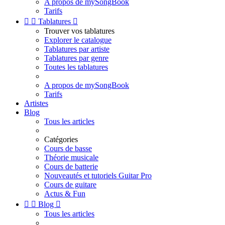
A propos de mySongBook
Tarifs


Tablatures

Trouver vos tablatures
Explorer le catalogue
Tablatures par artiste
Tablatures par genre
Toutes les tablatures
A propos de mySongBook
Tarifs
Artistes
Blog
Tous les articles
Catégories
Cours de basse
Théorie musicale
Cours de batterie
Nouveautés et tutoriels Guitar Pro
Cours de guitare
Actus & Fun


Blog

Tous les articles