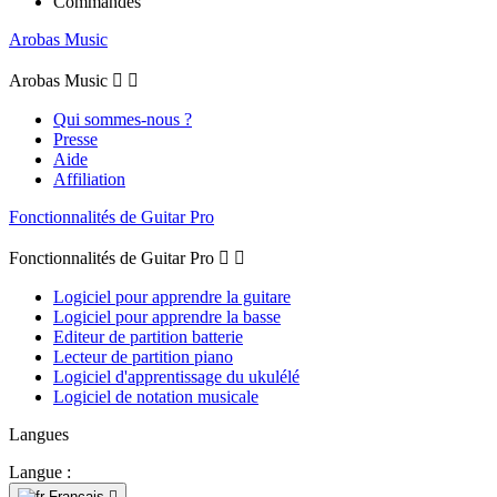
Commandes
Arobas Music
Arobas Music


Qui sommes-nous ?
Presse
Aide
Affiliation
Fonctionnalités de Guitar Pro
Fonctionnalités de Guitar Pro


Logiciel pour apprendre la guitare
Logiciel pour apprendre la basse
Editeur de partition batterie
Lecteur de partition piano
Logiciel d'apprentissage du ukulélé
Logiciel de notation musicale
Langues
Langue :
Français
