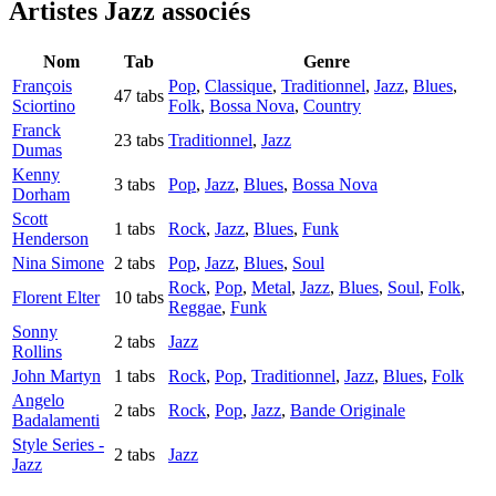
Artistes Jazz
associés
Nom
Tab
Genre
François
Pop
,
Classique
,
Traditionnel
,
Jazz
,
Blues
,
47 tabs
Sciortino
Folk
,
Bossa Nova
,
Country
Franck
23 tabs
Traditionnel
,
Jazz
Dumas
Kenny
3 tabs
Pop
,
Jazz
,
Blues
,
Bossa Nova
Dorham
Scott
1 tabs
Rock
,
Jazz
,
Blues
,
Funk
Henderson
Nina Simone
2 tabs
Pop
,
Jazz
,
Blues
,
Soul
Rock
,
Pop
,
Metal
,
Jazz
,
Blues
,
Soul
,
Folk
,
Florent Elter
10 tabs
Reggae
,
Funk
Sonny
2 tabs
Jazz
Rollins
John Martyn
1 tabs
Rock
,
Pop
,
Traditionnel
,
Jazz
,
Blues
,
Folk
Angelo
2 tabs
Rock
,
Pop
,
Jazz
,
Bande Originale
Badalamenti
Style Series -
2 tabs
Jazz
Jazz