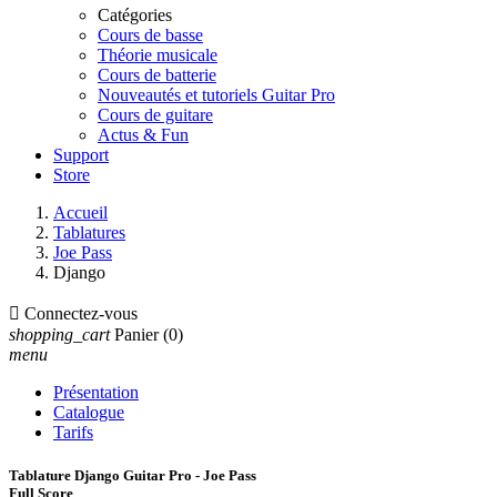
Catégories
Cours de basse
Théorie musicale
Cours de batterie
Nouveautés et tutoriels Guitar Pro
Cours de guitare
Actus & Fun
Support
Store
Accueil
Tablatures
Joe Pass
Django

Connectez-vous
shopping_cart
Panier
(0)
menu
Présentation
Catalogue
Tarifs
Tablature Django Guitar Pro - Joe Pass
Full Score