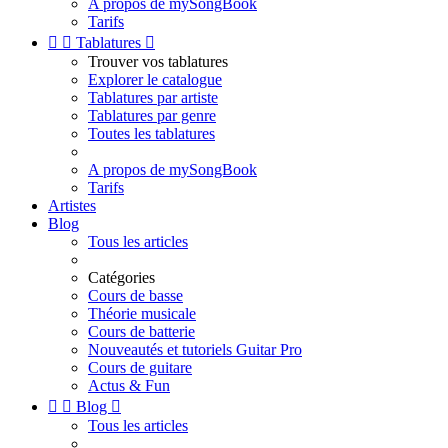
A propos de mySongBook
Tarifs


Tablatures

Trouver vos tablatures
Explorer le catalogue
Tablatures par artiste
Tablatures par genre
Toutes les tablatures
A propos de mySongBook
Tarifs
Artistes
Blog
Tous les articles
Catégories
Cours de basse
Théorie musicale
Cours de batterie
Nouveautés et tutoriels Guitar Pro
Cours de guitare
Actus & Fun


Blog

Tous les articles