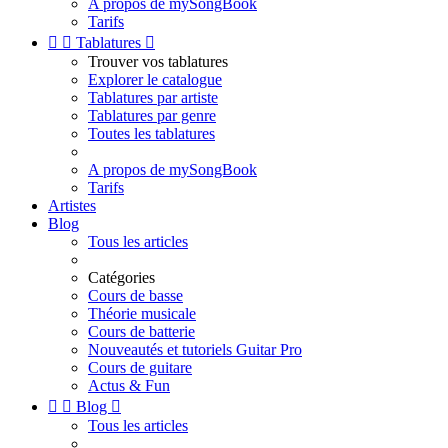
A propos de mySongBook
Tarifs


Tablatures

Trouver vos tablatures
Explorer le catalogue
Tablatures par artiste
Tablatures par genre
Toutes les tablatures
A propos de mySongBook
Tarifs
Artistes
Blog
Tous les articles
Catégories
Cours de basse
Théorie musicale
Cours de batterie
Nouveautés et tutoriels Guitar Pro
Cours de guitare
Actus & Fun


Blog

Tous les articles