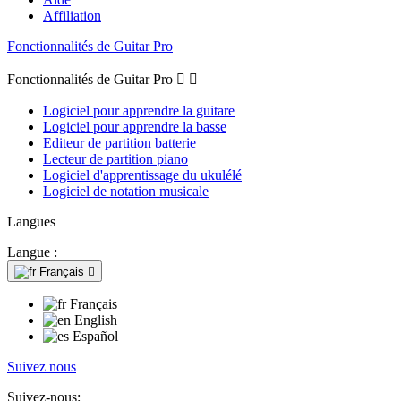
Affiliation
Fonctionnalités de Guitar Pro
Fonctionnalités de Guitar Pro


Logiciel pour apprendre la guitare
Logiciel pour apprendre la basse
Editeur de partition batterie
Lecteur de partition piano
Logiciel d'apprentissage du ukulélé
Logiciel de notation musicale
Langues
Langue :
Français

Français
English
Español
Suivez nous
Suivez-nous: