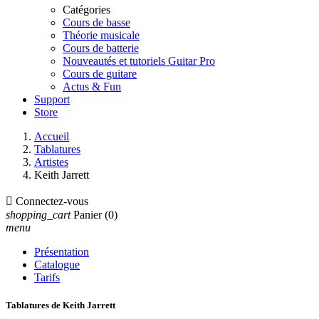
Catégories
Cours de basse
Théorie musicale
Cours de batterie
Nouveautés et tutoriels Guitar Pro
Cours de guitare
Actus & Fun
Support
Store
Accueil
Tablatures
Artistes
Keith Jarrett

Connectez-vous
shopping_cart
Panier
(0)
menu
Présentation
Catalogue
Tarifs
Tablatures de Keith Jarrett