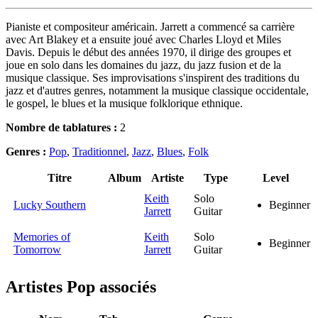
Pianiste et compositeur américain. Jarrett a commencé sa carrière
avec Art Blakey et a ensuite joué avec Charles Lloyd et Miles
Davis. Depuis le début des années 1970, il dirige des groupes et
joue en solo dans les domaines du jazz, du jazz fusion et de la
musique classique. Ses improvisations s'inspirent des traditions du
jazz et d'autres genres, notamment la musique classique occidentale,
le gospel, le blues et la musique folklorique ethnique.
Nombre de tablatures :
2
Genres :
Pop
,
Traditionnel
,
Jazz
,
Blues
,
Folk
Titre
Album
Artiste
Type
Level
Keith
Solo
Lucky Southern
Beginner
Jarrett
Guitar
Memories of
Keith
Solo
Beginner
Tomorrow
Jarrett
Guitar
Artistes Pop
associés