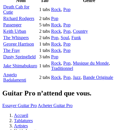
Nom
Tab
Genre
Death Cab for
1 tabs
Rock
,
Pop
Cutie
Richard Rodgers
2 tabs
Pop
Passenger
5 tabs
Rock
,
Pop
Keith Urban
2 tabs
Rock
,
Pop
,
Country
The Whispers
2 tabs
Pop
,
Soul
,
Funk
George Harrison
1 tabs
Rock
,
Pop
The Fray
1 tabs
Rock
,
Pop
Dusty Springfield
3 tabs
Pop
Rock
,
Pop
,
Musique du Monde
,
Jake Shimabukuro
1 tabs
Traditionnel
Angelo
2 tabs
Rock
,
Pop
,
Jazz
,
Bande Originale
Badalamenti
Guitar Pro n’attend que vous.
Essayer Guitar Pro
Acheter Guitar Pro
Accueil
Tablatures
Artistes