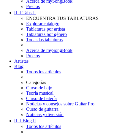
Acerca de mySongBook
Precios


Tabs

ENCUENTRA TUS TABLATURAS
Explorar catálogo
Tablaturas por artista
Tablaturas por género
Todas las tablaturas
Acerca de mySongBook
Precios
Artistas
Blog
Todos los artículos
Categorías
Curso de bajo
Teoría musical
Curso de batería
Noticias y consejos sobre Guitar Pro
Curso de guitarra
Noticias y diversión


Blog

Todos los artículos