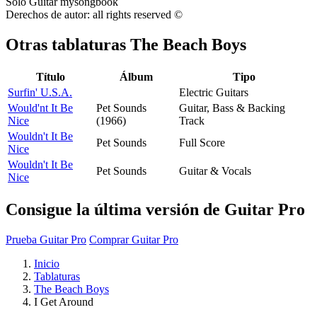
Derechos de autor: all rights reserved ©
Otras tablaturas
The Beach Boys
Título
Álbum
Tipo
Surfin' U.S.A.
Electric Guitars
Would'nt It Be
Pet Sounds
Guitar, Bass & Backing
Nice
(1966)
Track
Wouldn't It Be
Pet Sounds
Full Score
Nice
Wouldn't It Be
Pet Sounds
Guitar & Vocals
Nice
Consigue la última versión de Guitar Pro
Prueba Guitar Pro
Comprar Guitar Pro
Inicio
Tablaturas
The Beach Boys
I Get Around