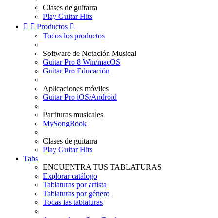
Clases de guitarra
Play Guitar Hits


Productos

Todos los productos
Software de Notación Musical
Guitar Pro 8 Win/macOS
Guitar Pro Educación
Aplicaciones móviles
Guitar Pro iOS/Android
Partituras musicales
MySongBook
Clases de guitarra
Play Guitar Hits
Tabs
ENCUENTRA TUS TABLATURAS
Explorar catálogo
Tablaturas por artista
Tablaturas por género
Todas las tablaturas