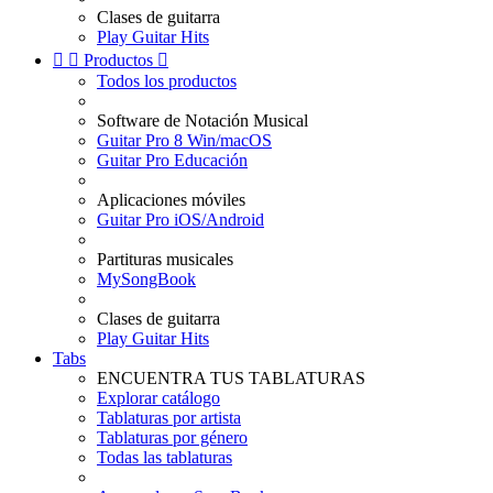
Clases de guitarra
Play Guitar Hits


Productos

Todos los productos
Software de Notación Musical
Guitar Pro 8 Win/macOS
Guitar Pro Educación
Aplicaciones móviles
Guitar Pro iOS/Android
Partituras musicales
MySongBook
Clases de guitarra
Play Guitar Hits
Tabs
ENCUENTRA TUS TABLATURAS
Explorar catálogo
Tablaturas por artista
Tablaturas por género
Todas las tablaturas