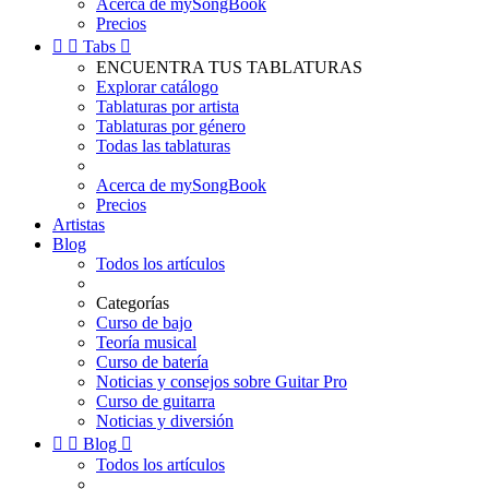
Acerca de mySongBook
Precios


Tabs

ENCUENTRA TUS TABLATURAS
Explorar catálogo
Tablaturas por artista
Tablaturas por género
Todas las tablaturas
Acerca de mySongBook
Precios
Artistas
Blog
Todos los artículos
Categorías
Curso de bajo
Teoría musical
Curso de batería
Noticias y consejos sobre Guitar Pro
Curso de guitarra
Noticias y diversión


Blog

Todos los artículos