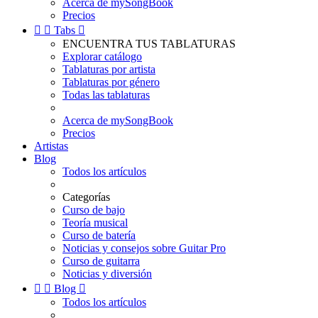
Acerca de mySongBook
Precios


Tabs

ENCUENTRA TUS TABLATURAS
Explorar catálogo
Tablaturas por artista
Tablaturas por género
Todas las tablaturas
Acerca de mySongBook
Precios
Artistas
Blog
Todos los artículos
Categorías
Curso de bajo
Teoría musical
Curso de batería
Noticias y consejos sobre Guitar Pro
Curso de guitarra
Noticias y diversión


Blog

Todos los artículos