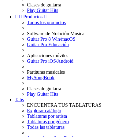
Clases de guitarra
Play Guitar Hits


Productos

Todos los productos
Software de Notación Musical
Guitar Pro 8 Win/macOS
Guitar Pro Educación
Aplicaciones móviles
Guitar Pro iOS/Android
Partituras musicales
MySongBook
Clases de guitarra
Play Guitar Hits
Tabs
ENCUENTRA TUS TABLATURAS
Explorar catálogo
Tablaturas por artista
Tablaturas por género
Todas las tablaturas