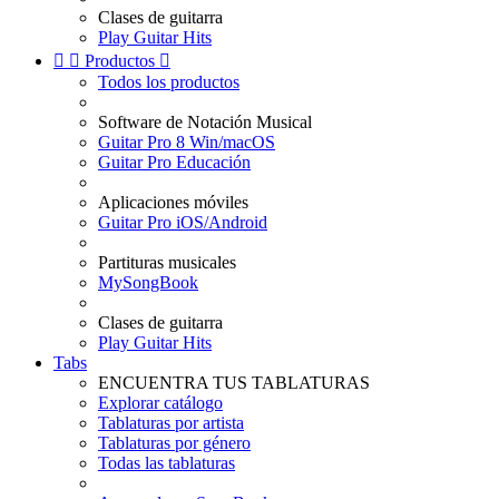
Clases de guitarra
Play Guitar Hits


Productos

Todos los productos
Software de Notación Musical
Guitar Pro 8 Win/macOS
Guitar Pro Educación
Aplicaciones móviles
Guitar Pro iOS/Android
Partituras musicales
MySongBook
Clases de guitarra
Play Guitar Hits
Tabs
ENCUENTRA TUS TABLATURAS
Explorar catálogo
Tablaturas por artista
Tablaturas por género
Todas las tablaturas