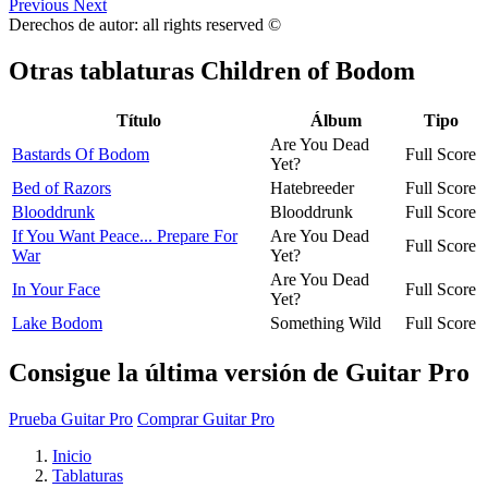
Previous
Next
Derechos de autor: all rights reserved ©
Otras tablaturas
Children of Bodom
Título
Álbum
Tipo
Are You Dead
Bastards Of Bodom
Full Score
Yet?
Bed of Razors
Hatebreeder
Full Score
Blooddrunk
Blooddrunk
Full Score
If You Want Peace... Prepare For
Are You Dead
Full Score
War
Yet?
Are You Dead
In Your Face
Full Score
Yet?
Lake Bodom
Something Wild
Full Score
Consigue la última versión de Guitar Pro
Prueba Guitar Pro
Comprar Guitar Pro
Inicio
Tablaturas