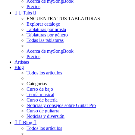
Acerca de mySongBook
Precios


Tabs

ENCUENTRA TUS TABLATURAS
Explorar catálogo
Tablaturas por artista
Tablaturas por género
Todas las tablaturas
Acerca de mySongBook
Precios
Artistas
Blog
Todos los artículos
Categorías
Curso de bajo
Teoría musical
Curso de batería
Noticias y consejos sobre Guitar Pro
Curso de guitarra
Noticias y diversión


Blog

Todos los artículos