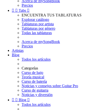
Acerca de mySongBook
Precios


Tabs

ENCUENTRA TUS TABLATURAS
Explorar catálogo
Tablaturas por artista
Tablaturas por género
Todas las tablaturas
Acerca de mySongBook
Precios
Artistas
Blog
Todos los artículos
Categorías
Curso de bajo
Teoría musical
Curso de batería
Noticias y consejos sobre Guitar Pro
Curso de guitarra
Noticias y diversión


Blog

Todos los artículos