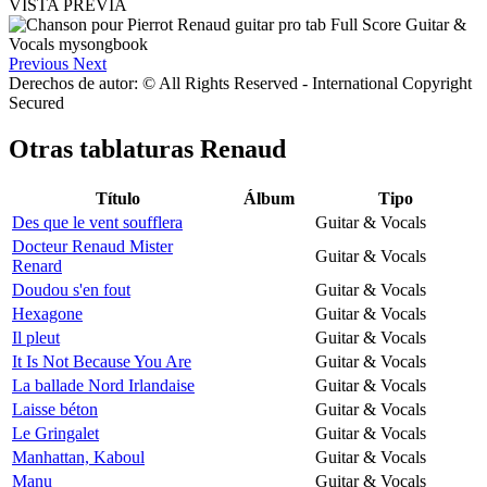
VISTA PREVIA
Previous
Next
Derechos de autor: © All Rights Reserved - International Copyright
Secured
Otras tablaturas
Renaud
Título
Álbum
Tipo
Des que le vent soufflera
Guitar & Vocals
Docteur Renaud Mister
Guitar & Vocals
Renard
Doudou s'en fout
Guitar & Vocals
Hexagone
Guitar & Vocals
Il pleut
Guitar & Vocals
It Is Not Because You Are
Guitar & Vocals
La ballade Nord Irlandaise
Guitar & Vocals
Laisse béton
Guitar & Vocals
Le Gringalet
Guitar & Vocals
Manhattan, Kaboul
Guitar & Vocals
Manu
Guitar & Vocals