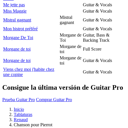
Me jette pas
Guitar & Vocals
Miss Maggie
Guitar & Vocals
Mistral
Mistral gagnant
Guitar & Vocals
gagnant
Mon bistrot préféré
Guitar & Vocals
Morgane de
Guitar, Bass &
Morgane De Toi
Toi
Backing Track
Morgane de
Morgane de toi
Full Score
toi
Morgane de
Morgane de toi
Guitar & Vocals
toi
Viens chez moi j'habite chez
Guitar & Vocals
une copine
Consigue la última versión de Guitar Pro
Prueba Guitar Pro
Comprar Guitar Pro
Inicio
Tablaturas
Renaud
Chanson pour Pierrot