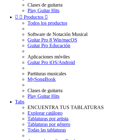
Clases de guitarra
Play Guitar Hits


Productos

Todos los productos
Software de Notación Musical
Guitar Pro 8 Win/macOS
Guitar Pro Educación
Aplicaciones móviles
Guitar Pro iOS/Android
Partituras musicales
MySongBook
Clases de guitarra
Play Guitar Hits
Tabs
ENCUENTRA TUS TABLATURAS
Explorar catálogo
Tablaturas por artista
Tablaturas por género
Todas las tablaturas