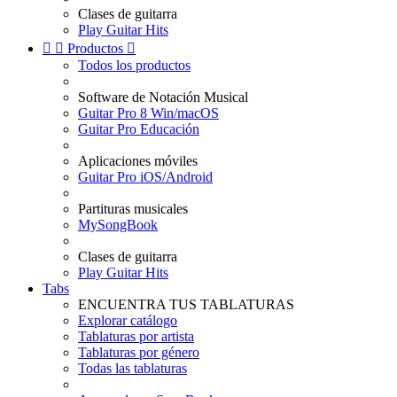
Clases de guitarra
Play Guitar Hits


Productos

Todos los productos
Software de Notación Musical
Guitar Pro 8 Win/macOS
Guitar Pro Educación
Aplicaciones móviles
Guitar Pro iOS/Android
Partituras musicales
MySongBook
Clases de guitarra
Play Guitar Hits
Tabs
ENCUENTRA TUS TABLATURAS
Explorar catálogo
Tablaturas por artista
Tablaturas por género
Todas las tablaturas