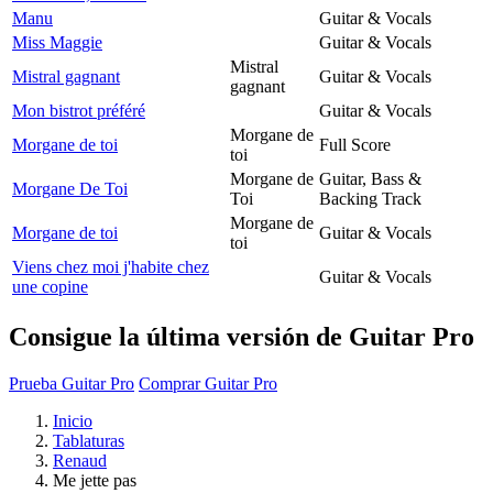
Manu
Guitar & Vocals
Miss Maggie
Guitar & Vocals
Mistral
Mistral gagnant
Guitar & Vocals
gagnant
Mon bistrot préféré
Guitar & Vocals
Morgane de
Morgane de toi
Full Score
toi
Morgane de
Guitar, Bass &
Morgane De Toi
Toi
Backing Track
Morgane de
Morgane de toi
Guitar & Vocals
toi
Viens chez moi j'habite chez
Guitar & Vocals
une copine
Consigue la última versión de Guitar Pro
Prueba Guitar Pro
Comprar Guitar Pro
Inicio
Tablaturas
Renaud
Me jette pas