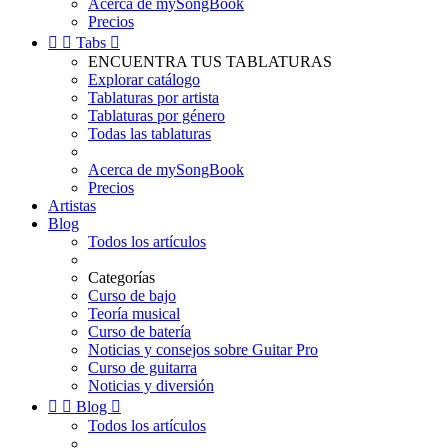
Acerca de mySongBook
Precios


Tabs

ENCUENTRA TUS TABLATURAS
Explorar catálogo
Tablaturas por artista
Tablaturas por género
Todas las tablaturas
Acerca de mySongBook
Precios
Artistas
Blog
Todos los artículos
Categorías
Curso de bajo
Teoría musical
Curso de batería
Noticias y consejos sobre Guitar Pro
Curso de guitarra
Noticias y diversión


Blog

Todos los artículos