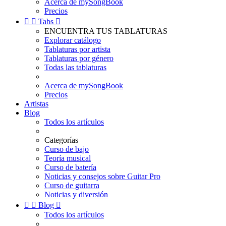
Acerca de mySongBook
Precios


Tabs

ENCUENTRA TUS TABLATURAS
Explorar catálogo
Tablaturas por artista
Tablaturas por género
Todas las tablaturas
Acerca de mySongBook
Precios
Artistas
Blog
Todos los artículos
Categorías
Curso de bajo
Teoría musical
Curso de batería
Noticias y consejos sobre Guitar Pro
Curso de guitarra
Noticias y diversión


Blog

Todos los artículos