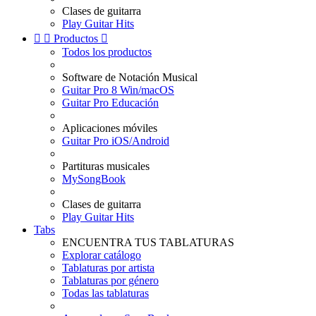
Clases de guitarra
Play Guitar Hits


Productos

Todos los productos
Software de Notación Musical
Guitar Pro 8 Win/macOS
Guitar Pro Educación
Aplicaciones móviles
Guitar Pro iOS/Android
Partituras musicales
MySongBook
Clases de guitarra
Play Guitar Hits
Tabs
ENCUENTRA TUS TABLATURAS
Explorar catálogo
Tablaturas por artista
Tablaturas por género
Todas las tablaturas