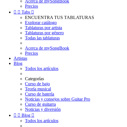
Acerca de mySongBook
Precios


Tabs

ENCUENTRA TUS TABLATURAS
Explorar catálogo
Tablaturas por artista
Tablaturas por género
Todas las tablaturas
Acerca de mySongBook
Precios
Artistas
Blog
Todos los artículos
Categorías
Curso de bajo
Teoría musical
Curso de batería
Noticias y consejos sobre Guitar Pro
Curso de guitarra
Noticias y diversión


Blog

Todos los artículos