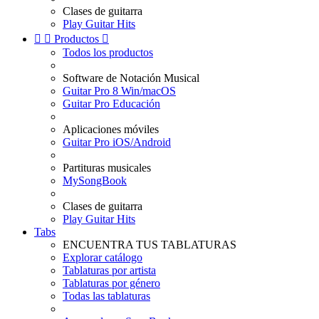
Clases de guitarra
Play Guitar Hits


Productos

Todos los productos
Software de Notación Musical
Guitar Pro 8 Win/macOS
Guitar Pro Educación
Aplicaciones móviles
Guitar Pro iOS/Android
Partituras musicales
MySongBook
Clases de guitarra
Play Guitar Hits
Tabs
ENCUENTRA TUS TABLATURAS
Explorar catálogo
Tablaturas por artista
Tablaturas por género
Todas las tablaturas