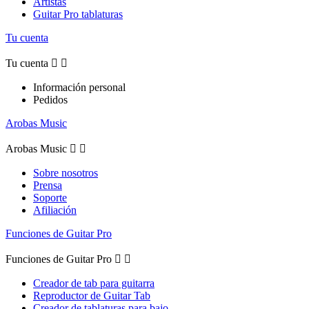
Artistas
Guitar Pro tablaturas
Tu cuenta
Tu cuenta


Información personal
Pedidos
Arobas Music
Arobas Music


Sobre nosotros
Prensa
Soporte
Afiliación
Funciones de Guitar Pro
Funciones de Guitar Pro


Creador de tab para guitarra
Reproductor de Guitar Tab
Creador de tablaturas para bajo