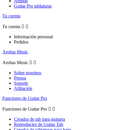
Artistas
Guitar Pro tablaturas
Tu cuenta
Tu cuenta


Información personal
Pedidos
Arobas Music
Arobas Music


Sobre nosotros
Prensa
Soporte
Afiliación
Funciones de Guitar Pro
Funciones de Guitar Pro


Creador de tab para guitarra
Reproductor de Guitar Tab
Creador de tablaturas para bajo