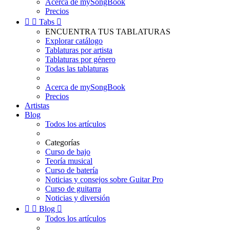
Acerca de mySongBook
Precios


Tabs

ENCUENTRA TUS TABLATURAS
Explorar catálogo
Tablaturas por artista
Tablaturas por género
Todas las tablaturas
Acerca de mySongBook
Precios
Artistas
Blog
Todos los artículos
Categorías
Curso de bajo
Teoría musical
Curso de batería
Noticias y consejos sobre Guitar Pro
Curso de guitarra
Noticias y diversión


Blog

Todos los artículos