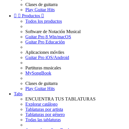
Clases de guitarra
Play Guitar Hits


Productos

Todos los productos
Software de Notación Musical
Guitar Pro 8 Win/macOS
Guitar Pro Educación
Aplicaciones móviles
Guitar Pro iOS/Android
Partituras musicales
MySongBook
Clases de guitarra
Play Guitar Hits
Tabs
ENCUENTRA TUS TABLATURAS
Explorar catálogo
Tablaturas por artista
Tablaturas por género
Todas las tablaturas