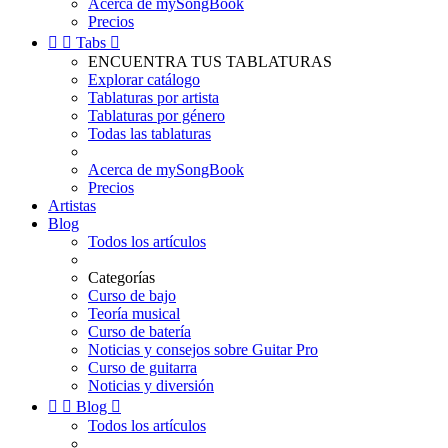
Acerca de mySongBook
Precios


Tabs

ENCUENTRA TUS TABLATURAS
Explorar catálogo
Tablaturas por artista
Tablaturas por género
Todas las tablaturas
Acerca de mySongBook
Precios
Artistas
Blog
Todos los artículos
Categorías
Curso de bajo
Teoría musical
Curso de batería
Noticias y consejos sobre Guitar Pro
Curso de guitarra
Noticias y diversión


Blog

Todos los artículos