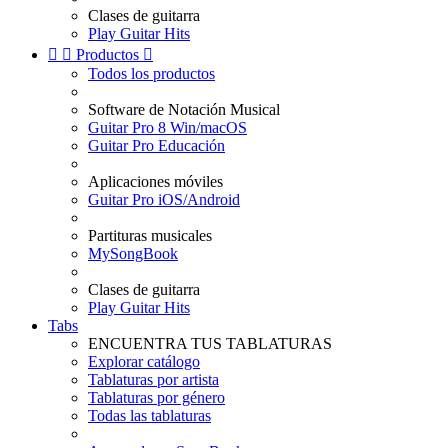
Clases de guitarra
Play Guitar Hits


Productos

Todos los productos
Software de Notación Musical
Guitar Pro 8 Win/macOS
Guitar Pro Educación
Aplicaciones móviles
Guitar Pro iOS/Android
Partituras musicales
MySongBook
Clases de guitarra
Play Guitar Hits
Tabs
ENCUENTRA TUS TABLATURAS
Explorar catálogo
Tablaturas por artista
Tablaturas por género
Todas las tablaturas