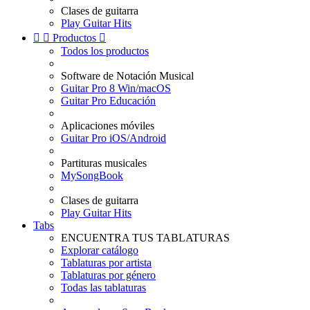
Clases de guitarra
Play Guitar Hits


Productos

Todos los productos
Software de Notación Musical
Guitar Pro 8 Win/macOS
Guitar Pro Educación
Aplicaciones móviles
Guitar Pro iOS/Android
Partituras musicales
MySongBook
Clases de guitarra
Play Guitar Hits
Tabs
ENCUENTRA TUS TABLATURAS
Explorar catálogo
Tablaturas por artista
Tablaturas por género
Todas las tablaturas