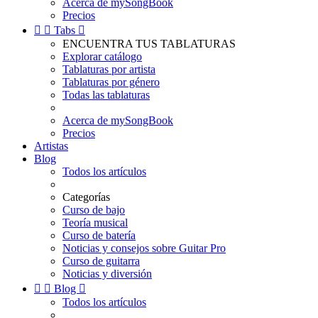
Acerca de mySongBook
Precios


Tabs

ENCUENTRA TUS TABLATURAS
Explorar catálogo
Tablaturas por artista
Tablaturas por género
Todas las tablaturas
Acerca de mySongBook
Precios
Artistas
Blog
Todos los artículos
Categorías
Curso de bajo
Teoría musical
Curso de batería
Noticias y consejos sobre Guitar Pro
Curso de guitarra
Noticias y diversión


Blog

Todos los artículos