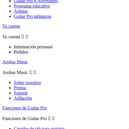
Guitar Pro 8 Novedades
Programa educativo
Artistas
Guitar Pro tablaturas
Tu cuenta
Tu cuenta


Información personal
Pedidos
Arobas Music
Arobas Music


Sobre nosotros
Prensa
Soporte
Afiliación
Funciones de Guitar Pro
Funciones de Guitar Pro


Creador de tab para guitarra