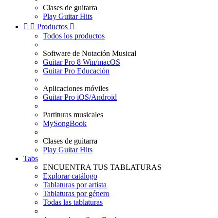
Clases de guitarra
Play Guitar Hits


Productos

Todos los productos
Software de Notación Musical
Guitar Pro 8 Win/macOS
Guitar Pro Educación
Aplicaciones móviles
Guitar Pro iOS/Android
Partituras musicales
MySongBook
Clases de guitarra
Play Guitar Hits
Tabs
ENCUENTRA TUS TABLATURAS
Explorar catálogo
Tablaturas por artista
Tablaturas por género
Todas las tablaturas