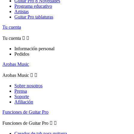
Guitar Pro 8 Novedades
Programa educativo
Artistas
Guitar Pro tablaturas
Tu cuenta
Tu cuenta


Información personal
Pedidos
Arobas Music
Arobas Music


Sobre nosotros
Prensa
Soporte
Afiliación
Funciones de Guitar Pro
Funciones de Guitar Pro


Creador de tab para guitarra