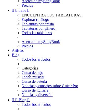
Acerca de mySongBook
Precios


Tabs

ENCUENTRA TUS TABLATURAS
Explorar catálogo
Tablaturas por artista
Tablaturas por género
Todas las tablaturas
Acerca de mySongBook
Precios
Artistas
Blog
Todos los artículos
Categorías
Curso de bajo
Teoría musical
Curso de batería
Noticias y consejos sobre Guitar Pro
Curso de guitarra
Noticias y diversión


Blog

Todos los artículos