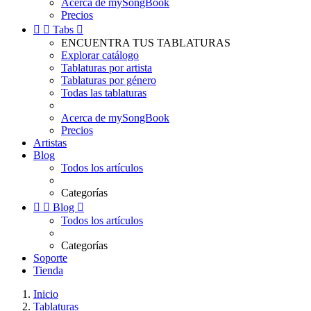
Acerca de mySongBook
Precios


Tabs

ENCUENTRA TUS TABLATURAS
Explorar catálogo
Tablaturas por artista
Tablaturas por género
Todas las tablaturas
Acerca de mySongBook
Precios
Artistas
Blog
Todos los artículos
Categorías


Blog

Todos los artículos
Categorías
Soporte
Tienda
Inicio
Tablaturas