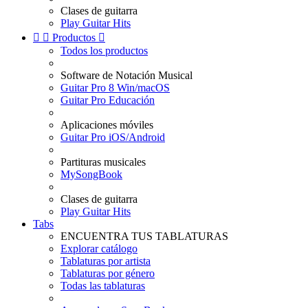
Clases de guitarra
Play Guitar Hits


Productos

Todos los productos
Software de Notación Musical
Guitar Pro 8 Win/macOS
Guitar Pro Educación
Aplicaciones móviles
Guitar Pro iOS/Android
Partituras musicales
MySongBook
Clases de guitarra
Play Guitar Hits
Tabs
ENCUENTRA TUS TABLATURAS
Explorar catálogo
Tablaturas por artista
Tablaturas por género
Todas las tablaturas