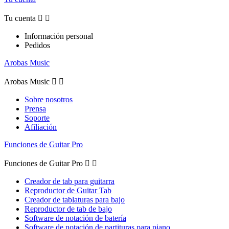
Tu cuenta


Información personal
Pedidos
Arobas Music
Arobas Music


Sobre nosotros
Prensa
Soporte
Afiliación
Funciones de Guitar Pro
Funciones de Guitar Pro


Creador de tab para guitarra
Reproductor de Guitar Tab
Creador de tablaturas para bajo
Reproductor de tab de bajo
Software de notación de batería
Software de notación de partituras para piano