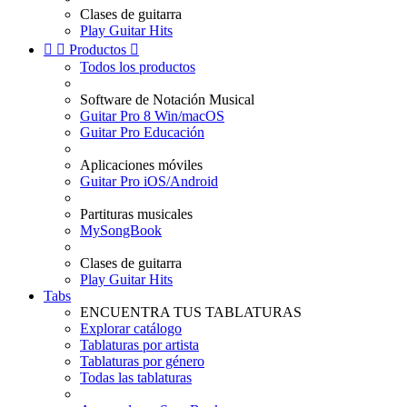
Clases de guitarra
Play Guitar Hits


Productos

Todos los productos
Software de Notación Musical
Guitar Pro 8 Win/macOS
Guitar Pro Educación
Aplicaciones móviles
Guitar Pro iOS/Android
Partituras musicales
MySongBook
Clases de guitarra
Play Guitar Hits
Tabs
ENCUENTRA TUS TABLATURAS
Explorar catálogo
Tablaturas por artista
Tablaturas por género
Todas las tablaturas