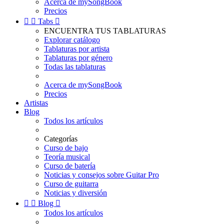
Acerca de mySongBook
Precios


Tabs

ENCUENTRA TUS TABLATURAS
Explorar catálogo
Tablaturas por artista
Tablaturas por género
Todas las tablaturas
Acerca de mySongBook
Precios
Artistas
Blog
Todos los artículos
Categorías
Curso de bajo
Teoría musical
Curso de batería
Noticias y consejos sobre Guitar Pro
Curso de guitarra
Noticias y diversión


Blog

Todos los artículos