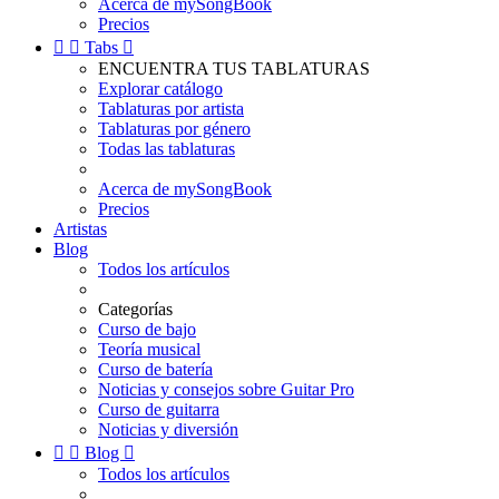
Acerca de mySongBook
Precios


Tabs

ENCUENTRA TUS TABLATURAS
Explorar catálogo
Tablaturas por artista
Tablaturas por género
Todas las tablaturas
Acerca de mySongBook
Precios
Artistas
Blog
Todos los artículos
Categorías
Curso de bajo
Teoría musical
Curso de batería
Noticias y consejos sobre Guitar Pro
Curso de guitarra
Noticias y diversión


Blog

Todos los artículos