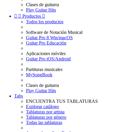
Clases de guitarra
Play Guitar Hits


Productos

Todos los productos
Software de Notación Musical
Guitar Pro 8 Win/macOS
Guitar Pro Educación
Aplicaciones móviles
Guitar Pro iOS/Android
Partituras musicales
MySongBook
Clases de guitarra
Play Guitar Hits
Tabs
ENCUENTRA TUS TABLATURAS
Explorar catálogo
Tablaturas por artista
Tablaturas por género
Todas las tablaturas