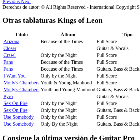
Previous
Next
Derechos de autor: © All Rights Reserved - International Copyright 
Otras tablaturas
Kings of Leon
Título
Álbum
Tipo
Arizona
Because of the Times
Full Score
Closer
Guitar & Vocals
Crawl
Only by the Night
Full Score
Fans
Because of the Times
Full Score
Fans
Because of the Times
Guitars, Bass & Back
I Want You
Only by the Night
Full Score
Molly's Chambers
Youth & Young Manhood
Full Score
Molly's Chambers
Youth and Young Manhood
Guitars, Bass & Back
Pyro
Guitar & Vocals
Sex On Fire
Only by the Night
Full Score
Sex On Fire
Only by the Night
Guitars, Bass & Back
Use Somebody
Only by the Night
Full Score
Use Somebody
Only By the Night
Guitars, Bass & Back
Consigue la última versión de Guitar Pro