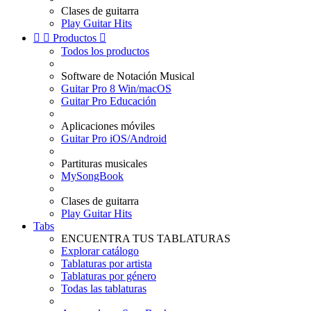
Clases de guitarra
Play Guitar Hits


Productos

Todos los productos
Software de Notación Musical
Guitar Pro 8 Win/macOS
Guitar Pro Educación
Aplicaciones móviles
Guitar Pro iOS/Android
Partituras musicales
MySongBook
Clases de guitarra
Play Guitar Hits
Tabs
ENCUENTRA TUS TABLATURAS
Explorar catálogo
Tablaturas por artista
Tablaturas por género
Todas las tablaturas