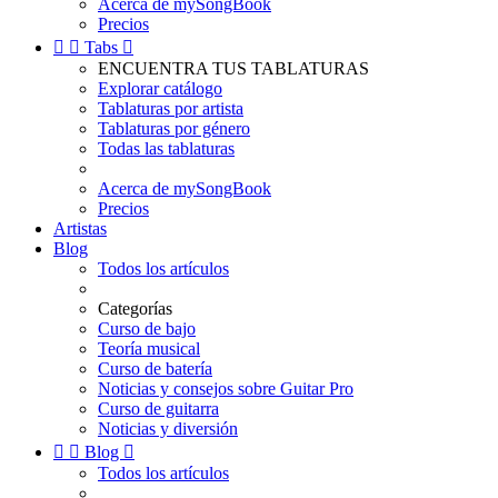
Acerca de mySongBook
Precios


Tabs

ENCUENTRA TUS TABLATURAS
Explorar catálogo
Tablaturas por artista
Tablaturas por género
Todas las tablaturas
Acerca de mySongBook
Precios
Artistas
Blog
Todos los artículos
Categorías
Curso de bajo
Teoría musical
Curso de batería
Noticias y consejos sobre Guitar Pro
Curso de guitarra
Noticias y diversión


Blog

Todos los artículos