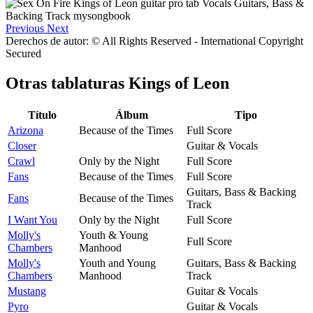
Previous
Next
Derechos de autor: © All Rights Reserved - International Copyright
Secured
Otras tablaturas
Kings of Leon
Título
Álbum
Tipo
Arizona
Because of the Times
Full Score
Closer
Guitar & Vocals
Crawl
Only by the Night
Full Score
Fans
Because of the Times
Full Score
Guitars, Bass & Backing
Fans
Because of the Times
Track
I Want You
Only by the Night
Full Score
Molly's
Youth & Young
Full Score
Chambers
Manhood
Molly's
Youth and Young
Guitars, Bass & Backing
Chambers
Manhood
Track
Mustang
Guitar & Vocals
Pyro
Guitar & Vocals