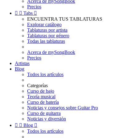
Acerca de mySongBook
Precios


Tabs

ENCUENTRA TUS TABLATURAS
Explorar catálogo
Tablaturas por artista
Tablaturas por género
Todas las tablaturas
Acerca de mySongBook
Precios
Artistas
Blog
Todos los artículos
Categorías
Curso de bajo
Teoría musical
Curso de batería
Noticias y consejos sobre Guitar Pro
Curso de guitarra
Noticias y diversión


Blog

Todos los artículos