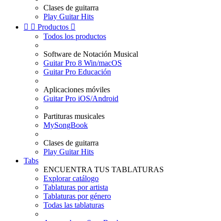
Clases de guitarra
Play Guitar Hits


Productos

Todos los productos
Software de Notación Musical
Guitar Pro 8 Win/macOS
Guitar Pro Educación
Aplicaciones móviles
Guitar Pro iOS/Android
Partituras musicales
MySongBook
Clases de guitarra
Play Guitar Hits
Tabs
ENCUENTRA TUS TABLATURAS
Explorar catálogo
Tablaturas por artista
Tablaturas por género
Todas las tablaturas