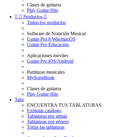
Clases de guitarra
Play Guitar Hits


Productos

Todos los productos
Software de Notación Musical
Guitar Pro 8 Win/macOS
Guitar Pro Educación
Aplicaciones móviles
Guitar Pro iOS/Android
Partituras musicales
MySongBook
Clases de guitarra
Play Guitar Hits
Tabs
ENCUENTRA TUS TABLATURAS
Explorar catálogo
Tablaturas por artista
Tablaturas por género
Todas las tablaturas