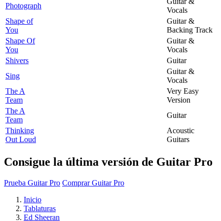
Guitar &
Photograph
Vocals
Shape of
Guitar &
You
Backing Track
Shape Of
Guitar &
You
Vocals
Shivers
Guitar
Guitar &
Sing
Vocals
The A
Very Easy
Team
Version
The A
Guitar
Team
Thinking
Acoustic
Out Loud
Guitars
Consigue la última versión de Guitar Pro
Prueba Guitar Pro
Comprar Guitar Pro
Inicio
Tablaturas
Ed Sheeran