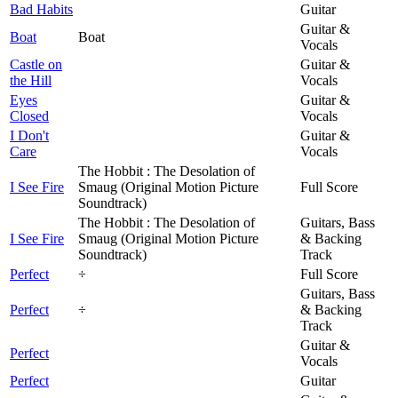
Bad Habits
Guitar
Guitar &
Boat
Boat
Vocals
Castle on
Guitar &
the Hill
Vocals
Eyes
Guitar &
Closed
Vocals
I Don't
Guitar &
Care
Vocals
The Hobbit : The Desolation of
I See Fire
Smaug (Original Motion Picture
Full Score
Soundtrack)
The Hobbit : The Desolation of
Guitars, Bass
I See Fire
Smaug (Original Motion Picture
& Backing
Soundtrack)
Track
Perfect
÷
Full Score
Guitars, Bass
Perfect
÷
& Backing
Track
Guitar &
Perfect
Vocals
Perfect
Guitar