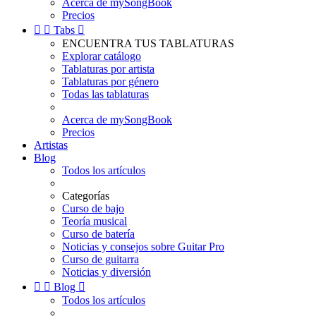
Acerca de mySongBook
Precios


Tabs

ENCUENTRA TUS TABLATURAS
Explorar catálogo
Tablaturas por artista
Tablaturas por género
Todas las tablaturas
Acerca de mySongBook
Precios
Artistas
Blog
Todos los artículos
Categorías
Curso de bajo
Teoría musical
Curso de batería
Noticias y consejos sobre Guitar Pro
Curso de guitarra
Noticias y diversión


Blog

Todos los artículos