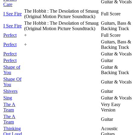
Guitar & Vocals
Care
The Hobbit : The Desolation of Smaug
I See Fire
Full Score
(Original Motion Picture Soundtrack)
The Hobbit : The Desolation of Smaug
Guitars, Bass &
I See Fire
(Original Motion Picture Soundtrack)
Backing Track
Perfect
÷
Full Score
Guitars, Bass &
Perfect
÷
Backing Track
Perfect
Guitar & Vocals
Perfect
Guitar
Shape of
Guitar &
You
Backing Track
Shape Of
Guitar & Vocals
You
Shivers
Guitar
Sing
Guitar & Vocals
The A
Very Easy
Team
Version
The A
Guitar
Team
Thinking
Acoustic
Out Loud
Guitars