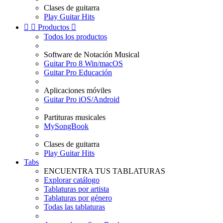
Clases de guitarra
Play Guitar Hits


Productos

Todos los productos
Software de Notación Musical
Guitar Pro 8 Win/macOS
Guitar Pro Educación
Aplicaciones móviles
Guitar Pro iOS/Android
Partituras musicales
MySongBook
Clases de guitarra
Play Guitar Hits
Tabs
ENCUENTRA TUS TABLATURAS
Explorar catálogo
Tablaturas por artista
Tablaturas por género
Todas las tablaturas