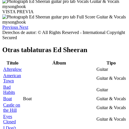
VISTA PREVIA
Previous
Next
Derechos de autor: © All Rights Reserved - International Copyright
Secured
Otras tablaturas
Ed Sheeran
Título
Álbum
Tipo
Afterglow
Guitar
American
Guitar & Vocals
Town
Bad
Guitar
Habits
Boat
Boat
Guitar & Vocals
Castle on
Guitar & Vocals
the Hill
Eyes
Guitar & Vocals
Closed
I Don't