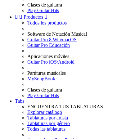
Clases de guitarra
Play Guitar Hits


Productos

Todos los productos
Software de Notación Musical
Guitar Pro 8 Win/macOS
Guitar Pro Educación
Aplicaciones móviles
Guitar Pro iOS/Android
Partituras musicales
MySongBook
Clases de guitarra
Play Guitar Hits
Tabs
ENCUENTRA TUS TABLATURAS
Explorar catálogo
Tablaturas por artista
Tablaturas por género
Todas las tablaturas