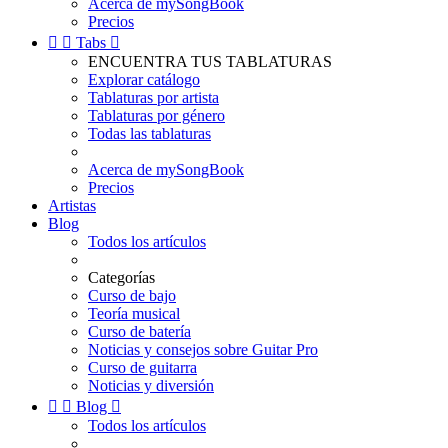
Acerca de mySongBook
Precios


Tabs

ENCUENTRA TUS TABLATURAS
Explorar catálogo
Tablaturas por artista
Tablaturas por género
Todas las tablaturas
Acerca de mySongBook
Precios
Artistas
Blog
Todos los artículos
Categorías
Curso de bajo
Teoría musical
Curso de batería
Noticias y consejos sobre Guitar Pro
Curso de guitarra
Noticias y diversión


Blog

Todos los artículos