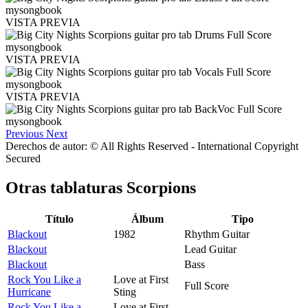
VISTA PREVIA
VISTA PREVIA
VISTA PREVIA
Previous
Next
Derechos de autor: © All Rights Reserved - International Copyright
Secured
Otras tablaturas
Scorpions
Título
Álbum
Tipo
Blackout
1982
Rhythm Guitar
Blackout
Lead Guitar
Blackout
Bass
Rock You Like a
Love at First
Full Score
Hurricane
Sting
Rock You Like a
Love at First